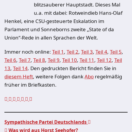
blitzsauberer Hauptstadt. Dieses Mal
u.a. mit dabei: Rotweindieb Hans-Olaf
Henkel, eine CSU-gesteuerte Eskalation im
Parlament und Sonneborns zweite „State of da
Union“-Rede in allen Sprachen der Welt.
Immer noch online:
Teil 1
,
Teil 2
,
Teil 3
,
Teil 4
,
Teil 5
,
Teil 6
,
Teil 7
,
Teil 8
,
Teil 9
,
Teil 10
,
Teil 11
,
Teil 12
,
Teil
13
,
Teil 14
. Den gedruckten Bericht finden Sie in
diesem Heft
, weitere Folgen dank
Abo
regelmäßig
früher im Briefkasten.
Sympathische Partei Deutschlands
Was wird aus Horst Seehofer?