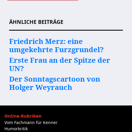
Beitragsnavigation
ÄHNLICHE BEITRÄGE
Friedrich Merz: eine
umgekehrte Furzgrundel?
Erste Frau an der Spitze der
UN?
Der Sonntagscartoon von
Holger Weyrauch
Online-Rubriken
Vom Fachmann für Kenner
Humorkritik