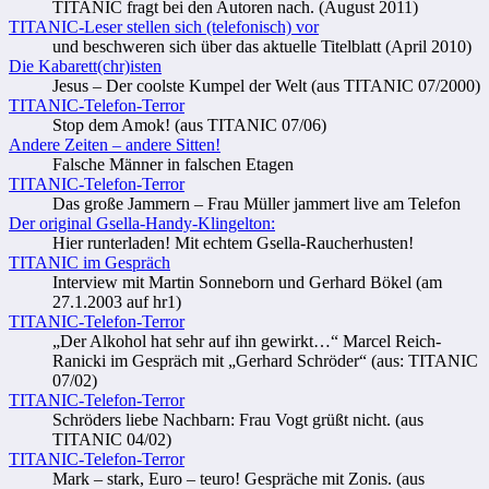
TITANIC fragt bei den Autoren nach. (August 2011)
TITANIC-Leser stellen sich (telefonisch) vor
und beschweren sich über das aktuelle Titelblatt (April 2010)
Die Kabarett(chr)isten
Jesus – Der coolste Kumpel der Welt (aus TITANIC 07/2000)
TITANIC-Telefon-Terror
Stop dem Amok! (aus TITANIC 07/06)
Andere Zeiten – andere Sitten!
Falsche Männer in falschen Etagen
TITANIC-Telefon-Terror
Das große Jammern – Frau Müller jammert live am Telefon
Der original Gsella-Handy-Klingelton:
Hier runterladen! Mit echtem Gsella-Raucherhusten!
TITANIC im Gespräch
Interview mit Martin Sonneborn und Gerhard Bökel (am
27.1.2003 auf hr1)
TITANIC-Telefon-Terror
„Der Alkohol hat sehr auf ihn gewirkt…“ Marcel Reich-
Ranicki im Gespräch mit „Gerhard Schröder“ (aus: TITANIC
07/02)
TITANIC-Telefon-Terror
Schröders liebe Nachbarn: Frau Vogt grüßt nicht. (aus
TITANIC 04/02)
TITANIC-Telefon-Terror
Mark – stark, Euro – teuro! Gespräche mit Zonis. (aus