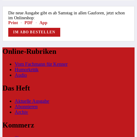
Die neue Ausgabe gibt es ab Samstag in allen Gauforen, jetzt schon
im Onlineshop:
Print
·
PDF
·
App
IM ABO BESTELLEN
Online-Rubriken
Vom Fachmann für Kenner
Humorkritik
Audio
Das Heft
Aktuelle Ausgabe
Abonnieren
Archiv
Kommerz