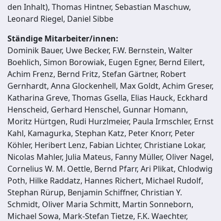
den Inhalt), Thomas Hintner, Sebastian Maschuw,
Leonard Riegel, Daniel Sibbe
Ständige Mitarbeiter/innen:
Dominik Bauer, Uwe Becker, F.W. Bernstein, Walter
Boehlich, Simon Borowiak, Eugen Egner, Bernd Eilert,
Achim Frenz, Bernd Fritz, Stefan Gärtner, Robert
Gernhardt, Anna Glockenhell, Max Goldt, Achim Greser,
Katharina Greve, Thomas Gsella, Elias Hauck, Eckhard
Henscheid, Gerhard Henschel, Gunnar Homann,
Moritz Hürtgen, Rudi Hurzlmeier, Paula Irmschler, Ernst
Kahl, Kamagurka, Stephan Katz, Peter Knorr, Peter
Köhler, Heribert Lenz, Fabian Lichter, Christiane Lokar,
Nicolas Mahler, Julia Mateus, Fanny Müller, Oliver Nagel,
Cornelius W. M. Oettle, Bernd Pfarr, Ari Plikat, Chlodwig
Poth, Hilke Raddatz, Hannes Richert, Michael Rudolf,
Stephan Rürup, Benjamin Schiffner, Christian Y.
Schmidt, Oliver Maria Schmitt, Martin Sonneborn,
Michael Sowa, Mark-Stefan Tietze, F.K. Waechter,