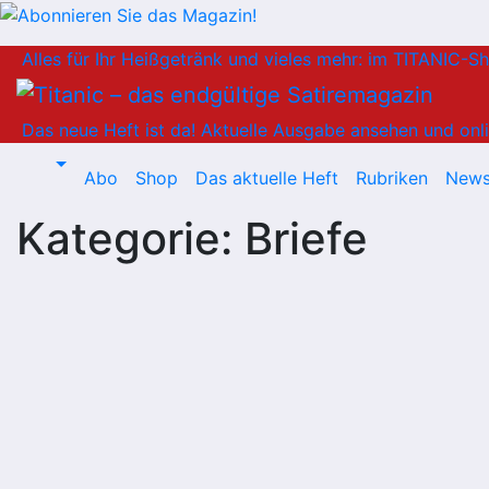
Zum
Alles für Ihr Heißgetränk und vieles mehr: im TITANIC-S
Inhalt
springen
Das neue Heft ist da!
Aktuelle Ausgabe ansehen und onli
Abo
Shop
Das aktuelle Heft
Rubriken
News
Kategorie:
Briefe