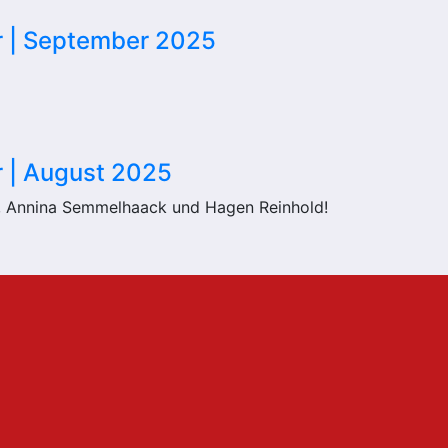
er | September 2025
r | August 2025
g, Annina Semmelhaack und Hagen Reinhold!
erung