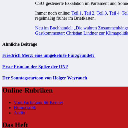
CSU-gesteuerte Eskalation im Parlament und Sonne
Immer noch online:
Teil 1
,
Teil 2
,
Teil 3
,
Teil 4
,
Tei
regelmäßig früher im Briefkasten.
Beitragsnavigation
Neu im Buchhandel: „Die wahren Zusammenhänge
Gastkommentar: Christian Lindner zur Klimapoliti
Ähnliche Beiträge
Friedrich Merz: eine umgekehrte Furzgrundel?
Erste Frau an der Spitze der UN?
Der Sonntagscartoon von Holger Weyrauch
Online-Rubriken
Vom Fachmann für Kenner
Humorkritik
Audio
Das Heft