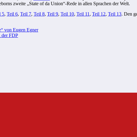
borns zweite „State of da Union“-Rede in allen Sprachen der Welt.
l 5
,
Teil 6
,
Teil 7
,
Teil 8
,
Teil 9
,
Teil 10
,
Teil 11
,
Teil 12
,
Teil 13
. Den g
“ von Eugen Egner
k der FDP