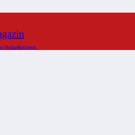
agazin
 Heftartikel lesen.