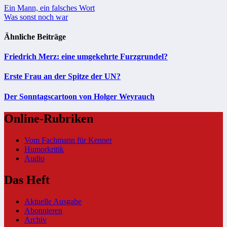
Beitragsnavigation
Ein Mann, ein falsches Wort
Was sonst noch war
Ähnliche Beiträge
Friedrich Merz: eine umgekehrte Furzgrundel?
Erste Frau an der Spitze der UN?
Der Sonntagscartoon von Holger Weyrauch
Online-Rubriken
Vom Fachmann für Kenner
Humorkritik
Audio
Das Heft
Aktuelle Ausgabe
Abonnieren
Archiv