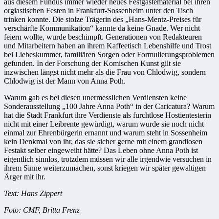
aus diesem Fundus immer wieder neues Festgästematerial bei ihren
orgiastischen Festen in Frankfurt-Sossenheim unter den Tisch
trinken konnte. Die stolze Trägerin des „Hans-Mentz-Preises für
verschärfte Kommunikation“ kannte da keine Gnade. Wer nicht
feiern wollte, wurde beschimpft. Generationen von Redakteuren
und Mitarbeitern haben an ihrem Kaffeetisch Lebenshilfe und Trost
bei Liebeskummer, familiären Sorgen oder Formulierungsproblemen
gefunden. In der Forschung der Komischen Kunst gilt sie
inzwischen längst nicht mehr als die Frau von Chlodwig, sondern
Chlodwig ist der Mann von Anna Poth.
Warum gab es bei diesen unermesslichen Verdiensten keine
Sonderausstellung „100 Jahre Anna Poth“ in der Caricatura? Warum
hat die Stadt Frankfurt ihre Verdienste als furchtlose Hostientesterin
nicht mit einer Leibrente gewürdigt, warum wurde sie noch nicht
einmal zur Ehrenbürgerin ernannt und warum steht in Sossenheim
kein Denkmal von ihr, das sie sicher gerne mit einem grandiosen
Festakt selber eingeweiht hätte? Das Leben ohne Anna Poth ist
eigentlich sinnlos, trotzdem müssen wir alle irgendwie versuchen in
ihrem Sinne weiterzumachen, sonst kriegen wir später gewaltigen
Ärger mit ihr.
Text: Hans Zippert
Foto: CMF, Britta Frenz