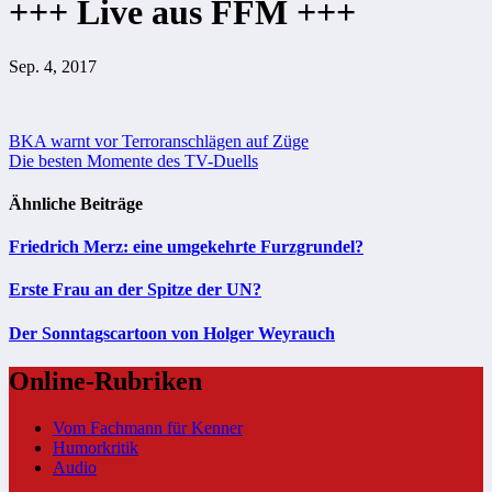
+++ Live aus FFM +++
Sep. 4, 2017
Beitragsnavigation
BKA warnt vor Terroranschlägen auf Züge
Die besten Momente des TV-Duells
Ähnliche Beiträge
Friedrich Merz: eine umgekehrte Furzgrundel?
Erste Frau an der Spitze der UN?
Der Sonntagscartoon von Holger Weyrauch
Online-Rubriken
Vom Fachmann für Kenner
Humorkritik
Audio