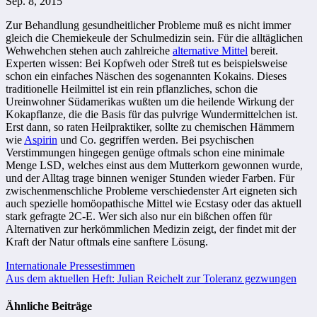
Sep. 8, 2015
Zur Behandlung gesundheitlicher Probleme muß es nicht immer
gleich die Chemiekeule der Schulmedizin sein. Für die alltäglichen
Wehwehchen stehen auch zahlreiche
alternative Mittel
bereit.
Experten wissen: Bei Kopfweh oder Streß tut es beispielsweise
schon ein einfaches Näschen des sogenannten Kokains. Dieses
traditionelle Heilmittel ist ein rein pflanzliches, schon die
Ureinwohner Südamerikas wußten um die heilende Wirkung der
Kokapflanze, die die Basis für das pulvrige Wundermittelchen ist.
Erst dann, so raten Heilpraktiker, sollte zu chemischen Hämmern
wie
Aspirin
und Co. gegriffen werden. Bei psychischen
Verstimmungen hingegen genüge oftmals schon eine minimale
Menge LSD, welches einst aus dem Mutterkorn gewonnen wurde,
und der Alltag trage binnen weniger Stunden wieder Farben. Für
zwischenmenschliche Probleme verschiedenster Art eigneten sich
auch spezielle homöopathische Mittel wie Ecstasy oder das aktuell
stark gefragte 2C-E. Wer sich also nur ein bißchen offen für
Alternativen zur herkömmlichen Medizin zeigt, der findet mit der
Kraft der Natur oftmals eine sanftere Lösung.
Beitragsnavigation
Internationale Pressestimmen
Aus dem aktuellen Heft: Julian Reichelt zur Toleranz gezwungen
Ähnliche Beiträge