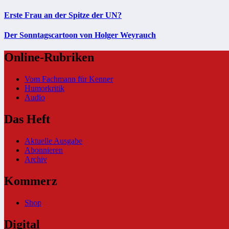
Erste Frau an der Spitze der UN?
Der Sonntagscartoon von Holger Weyrauch
Online-Rubriken
Vom Fachmann für Kenner
Humorkritik
Audio
Das Heft
Aktuelle Ausgabe
Abonnieren
Archiv
Kommerz
Shop
Digital