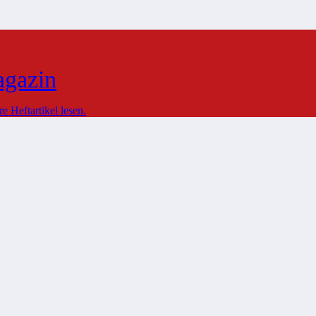
agazin
 Heftartikel lesen.