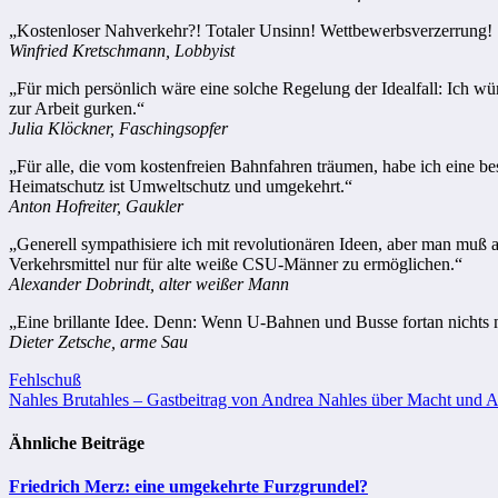
„Kostenloser Nahverkehr?! Totaler Unsinn! Wettbewerbsverzerrung! S
Winfried Kretschmann, Lobbyist
„Für mich persönlich wäre eine solche Regelung der Idealfall: Ich 
zur Arbeit gurken.“
Julia Klöckner, Faschingsopfer
„Für alle, die vom kostenfreien Bahnfahren träumen, habe ich eine b
Heimatschutz ist Umweltschutz und umgekehrt.“
Anton Hofreiter, Gaukler
„Generell sympathisiere ich mit revolutionären Ideen, aber man muß
Verkehrsmittel nur für alte weiße CSU-Männer zu ermöglichen.“
Alexander Dobrindt, alter weißer Mann
„Eine brillante Idee. Denn: Wenn U-Bahnen und Busse fortan nichts 
Dieter Zetsche, arme Sau
Beitragsnavigation
Fehlschuß
Nahles Brutahles – Gastbeitrag von Andrea Nahles über Macht und A
Ähnliche Beiträge
Friedrich Merz: eine umgekehrte Furzgrundel?