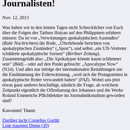
Journalisten!
Nov. 12, 2013
Was haben wir in den letzten Tagen nicht Schreckliches von Euch
über die Folgen des Taifuns Haiyan auf den Philippinen erfahren
müssen: Da ist von „Verwüstungen apokalyptischen Ausmaßes“
(
Ruhr Nachrichten
) die Rede, „Überlebende berichten von
apokalyptischen Zuständen“ („Spon“), und selbst „ein UN-Vertreter
schilderte apokalyptische Szenen“ (
Berliner Zeitung
).
Zusammengefaßt also: „Die Apokalypse könnte kaum schlimmer
sein“ (
Bild
) – oder auf den Punkt gebracht: „Apocalypse Now“
(N24). Und alles nur infolge der internationalen Bemühungen um
die Eindämmung der Erderwärmung, „weil sich die Protagonisten in
apokalyptische Reiter verwandelt haben“ (
FAZ
). Wobei uns jetzt
etwas ganz anderes beschäftigt, nämlich die Frage, ab welchem
Zeitpunkt eigentlich die Offenbarung des Johannes und die Werke
Roland Emmerichs Pflichtlektüre im Journalistikstudium geworden
sind?
Kawumm! Titanic
Beitragsnavigation
Darüber lacht Cornelius Gurlitt
Liste trauriger Dinge (20)