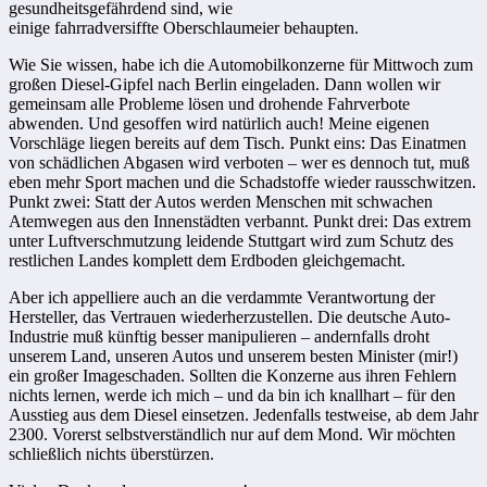
gesundheitsgefährdend sind, wie
einige fahrradversiffte Oberschlaumeier behaupten.
Wie Sie wissen, habe ich die Automobilkonzerne für Mittwoch zum
großen Diesel-Gipfel nach Berlin eingeladen. Dann wollen wir
gemeinsam alle Probleme lösen und drohende Fahrverbote
abwenden. Und gesoffen wird natürlich auch! Meine eigenen
Vorschläge liegen bereits auf dem Tisch. Punkt eins: Das Einatmen
von schädlichen Abgasen wird verboten – wer es dennoch tut, muß
eben mehr Sport machen und die Schadstoffe wieder rausschwitzen.
Punkt zwei: Statt der Autos werden Menschen mit schwachen
Atemwegen aus den Innenstädten verbannt. Punkt drei: Das extrem
unter Luftverschmutzung leidende Stuttgart wird zum Schutz des
restlichen Landes komplett dem Erdboden gleichgemacht.
Aber ich appelliere auch an die verdammte Verantwortung der
Hersteller, das Vertrauen wiederherzustellen. Die deutsche Auto-
Industrie muß künftig besser manipulieren – andernfalls droht
unserem Land, unseren Autos und unserem besten Minister (mir!)
ein großer Imageschaden. Sollten die Konzerne aus ihren Fehlern
nichts lernen, werde ich mich – und da bin ich knallhart – für den
Ausstieg aus dem Diesel einsetzen. Jedenfalls testweise, ab dem Jahr
2300. Vorerst selbstverständlich nur auf dem Mond. Wir möchten
schließlich nichts überstürzen.