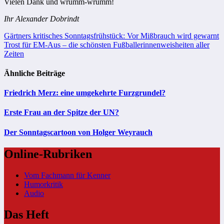
Vielen Dank und wrumm-wrumm!
Ihr Alexander Dobrindt
Beitragsnavigation
Gärtners kritisches Sonntagsfrühstück: Vor Mißbrauch wird gewarnt
Trost für EM-Aus – die schönsten Fußballerinnenweisheiten aller
Zeiten
Ähnliche Beiträge
Friedrich Merz: eine umgekehrte Furzgrundel?
Erste Frau an der Spitze der UN?
Der Sonntagscartoon von Holger Weyrauch
Online-Rubriken
Vom Fachmann für Kenner
Humorkritik
Audio
Das Heft