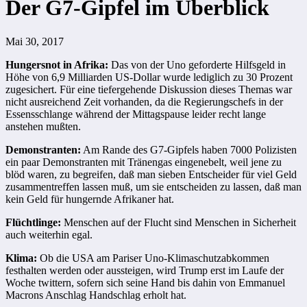
Der G7-Gipfel im Überblick
Mai 30, 2017
Hungersnot in Afrika:
Das von der Uno geforderte Hilfsgeld in
Höhe von 6,9 Milliarden US-Dollar wurde lediglich zu 30 Prozent
zugesichert. Für eine tiefergehende Diskussion dieses Themas war
nicht ausreichend Zeit vorhanden, da die Regierungschefs in der
Essensschlange während der Mittagspause leider recht lange
anstehen mußten.
Demonstranten:
Am Rande des G7-Gipfels haben 7000 Polizisten
ein paar Demonstranten mit Tränengas eingenebelt, weil jene zu
blöd waren, zu begreifen, daß man sieben Entscheider für viel Geld
zusammentreffen lassen muß, um sie entscheiden zu lassen, daß man
kein Geld für hungernde Afrikaner hat.
Flüchtlinge:
Menschen auf der Flucht sind Menschen in Sicherheit
auch weiterhin egal.
Klima:
Ob die USA am Pariser Uno-Klimaschutzabkommen
festhalten werden oder aussteigen, wird Trump erst im Laufe der
Woche twittern, sofern sich seine Hand bis dahin von Emmanuel
Macrons
Anschlag
Handschlag erholt hat.