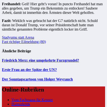
Freihandel:
Geil! Hier geht’s voran! In puncto Freihandel hat man
alles gegeben, um Trump ein Bekenntnis zu entlocken! Saubere
Arbeit, damit ist immerhin den Ärmsten dieser Welt geholfen.
Fazit:
Wirklich was gebracht hat der G7 natürlich nicht. Schuld
daran ist Donald Trump, vor seiner Präsidentschaft hatte man
sämtliche genannten Probleme eigentlich locker im Griff.
Beitragsnavigation
Stadyumu statt Arena
Fast richtige Eilmeldung (80)
Ähnliche Beiträge
Friedrich Merz: eine umgekehrte Furzgrundel?
Erste Frau an der Spitze der UN?
Der Sonntagscartoon von Holger Weyrauch
Online-Rubriken
Vom Fachmann für Kenner
Humorkritik