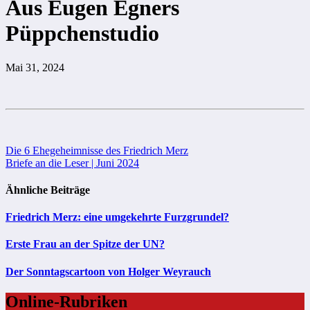
Aus Eugen Egners
Püppchenstudio
Mai 31, 2024
Beitragsnavigation
Die 6 Ehegeheimnisse des Friedrich Merz
Briefe an die Leser | Juni 2024
Ähnliche Beiträge
Friedrich Merz: eine umgekehrte Furzgrundel?
Erste Frau an der Spitze der UN?
Der Sonntagscartoon von Holger Weyrauch
Online-Rubriken