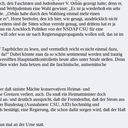
ch, den Faschisten und Judenhasser V. Orbán gezeigt hatte; denn er,
und Weltjudentum eine Wahl gewinnt: „Es ist ja wiederholt ein sehr
nte. „Orbán habe durch den Wahlsieg einmal mehr einen
e er“, Horst Seehofer, den ich hier, wie gesagt, ausdrücklich
nicht
tens sind die Sitten schon verroht genug, und drittens hat er ja
enn ein
Arschloch
Politiker von der
NSDAP
CSU für eine
e will oder was sie nach Regierungspropaganda wollen soll, das ist im
 Tagebücher zu lesen, und vermutlich reicht es nicht einmal dazu,
 da!“ Dabei könnte man da so schön sentimental werden und traurig
ifften Hauptstadtkontrollettis heute alles unter Strafe stellen. Denn
ien wider Juda hetzen und die faschistische, antisemitische
Aber daß sinistre Mächte konservativen Heimat- und
ne Grenzen verliert, auch. Da muß ein Heimatminister doch
an- und deutlich ausspricht, daß die Fremdenflut, daß der Strom aus
ffter Bundestag (Ausnahmen: CSU, AfD) hochmütig und
bestätigt; eine Regierung, die schon dafür sorgen wird, daß der Haß
n mal an der Urne statt.