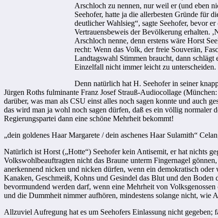
Arschloch zu nennen, nur weil er (und eben nic
Seehofer, hatte ja die allerbesten Gründe für 
deutlicher Wahlsieg“, sagte Seehofer, bevor 
Vertrauensbeweis der Bevölkerung erhalten. ,Nic
Arschloch nenne, denn erstens wäre Horst Seeho
recht: Wenn das Volk, der freie Souverän, Fa
Landtagswahl Stimmen braucht, dann schlägt er 
Einzelfall nicht immer leicht zu unterscheiden.
Denn natürlich hat H. Seehofer in seiner knap
Jürgen Roths fulminante Franz Josef Strauß-Audiocollage (München:
darüber, was man als CSU einst alles noch sagen konnte und auch gesag
das wird man ja wohl noch sagen dürfen, daß es ein völlig normaler de
Regierungspartei dann eine schöne Mehrheit bekommt!
„dein goldenes Haar Margarete / dein aschenes Haar Sulamith“ Celan
Natürlich ist Horst („Hotte“) Seehofer kein Antisemit, er hat nichts 
Volkswohlbeauftragten nicht das Braune unterm Fingernagel gönnen, d
anerkennend nicken und nicken dürfen, wenn ein demokratisch oder we
Kanaken, Geschmeiß, Kohns und Gesindel das Blut und den Boden de
bevormundend werden darf, wenn eine Mehrheit von Volksgenossen ein
und die Dummheit nimmer aufhören, mindestens solange nicht, wie 
Allzuviel Aufregung hat es um Seehofers Einlassung nicht gegeben; f