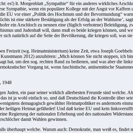
ht: es!) lt. Morgenblatt „Sympathie“ für ein
anderes
wirkliches Arschlo
diese Sympathie, wenn ein populärer Kollege mit der Angst vor Kaffern 
er die EU vor einer „Politik des Hochmuts und der Bevormundung“ war
hts ist eine stärkere Bestätigung als der Erfolg an der Wahlurne’, sagt
fer ein Arschloch zu nennen eine (füglich verbotene) Beleidigung, zwei
schismus und Judenhaß will, dann muß es beide kriegen können, und w
sich natürlich auf die Seite der Bevölkerung, die kriegen soll, was si
pen Freizeit (wg. Heimatministerium) keine Zeit, etwa Joseph Goebbels’
 Kunstmann 2012) anzuhören: „Mich können Sie nicht stoppen, ich bin
t hat, um den sog. rechten Rand zu bedienen, und was aber die linksvers
mokratischer Vorgang ist, wenn faschistische, antisemitische Staatsmed
, 1948
gegen Juden, ein paar seiner wirklich allerbesten Freunde sind welche. 
as ist ja wohl einfach so, und daß Deutschland die Kontrolle über sei
nigstens demagogisch gewählter Heimatpolitiker es andernorts einmal 
r heiligen Heimat gefährdet! Und daß keine EU und kein linksversi
e Regierung der nationalen Erhebung und des nationalen Widerstands 
Arschlöcher damit Wahlen gewinnen.
alls überhaupt welche. Warum auch: Demokratie, man weiß es, findet nu