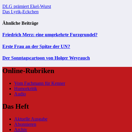
Beitragsnavigation
DLG prämiert Ekel-Wurst
Das Lyrik-Eckchen
Ähnliche Beiträge
Friedrich Merz: eine umgekehrte Furzgrundel?
Erste Frau an der Spitze der UN?
Der Sonntagscartoon von Holger Weyrauch
Online-Rubriken
Vom Fachmann für Kenner
Humorkritik
Audio
Das Heft
Aktuelle Ausgabe
Abonnieren
Archiv