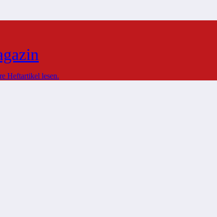
agazin
 Heftartikel lesen.