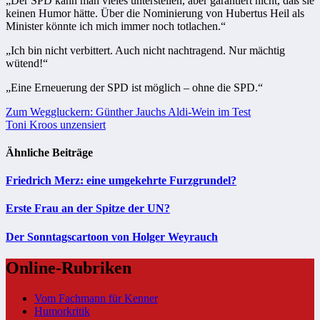
„Der SPD kann man vieles unterstellen, aber garantiert nicht, daß sie
keinen Humor hätte. Über die Nominierung von Hubertus Heil als
Minister könnte ich mich immer noch totlachen.“
„Ich bin nicht verbittert. Auch nicht nachtragend. Nur mächtig
wütend!“
„Eine Erneuerung der SPD ist möglich – ohne die SPD.“
Beitragsnavigation
Zum Weggluckern: Günther Jauchs Aldi-Wein im Test
Toni Kroos unzensiert
Ähnliche Beiträge
Friedrich Merz: eine umgekehrte Furzgrundel?
Erste Frau an der Spitze der UN?
Der Sonntagscartoon von Holger Weyrauch
Online-Rubriken
Vom Fachmann für Kenner
Humorkritik