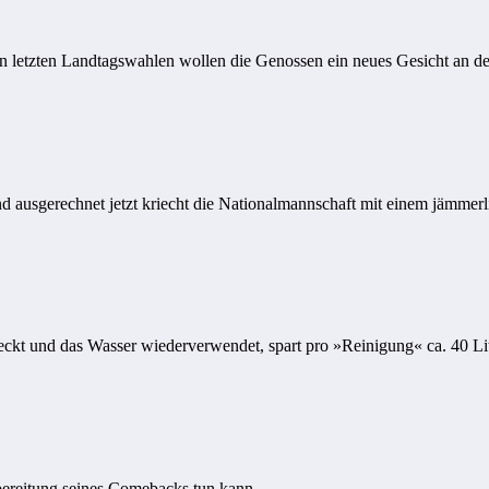
tzten Landtagswahlen wollen die Genossen ein neues Gesicht an der P
nd ausgerechnet jetzt kriecht die Nationalmannschaft mit einem jämme
eckt und das Wasser wiederverwendet, spart pro »Reinigung« ca. 40 Lite
bereitung seines Comebacks tun kann ...