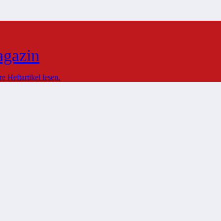
agazin
 Heftartikel lesen.