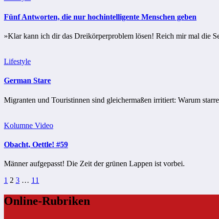
Fünf Antworten, die nur hochintelligente Menschen geben
»Klar kann ich dir das Dreikörperproblem lösen! Reich mir mal die Ser
Lifestyle
German Stare
Migranten und Touristinnen sind gleichermaßen irritiert: Warum starr
Kolumne
Video
Obacht, Oettle! #59
Männer aufgepasst! Die Zeit der grünen Lappen ist vorbei.
Seitennummerierung
1
2
3
…
11
der
Online-Rubriken
Beiträge