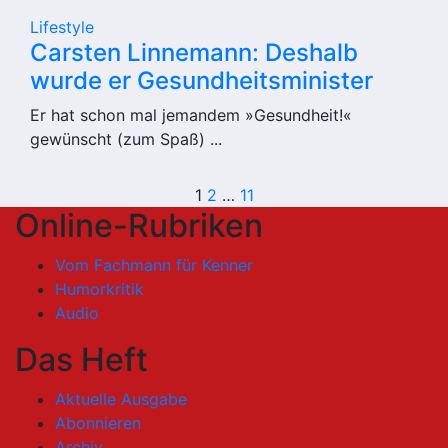
Lifestyle
Carsten Linnemann: Deshalb
wurde er Gesundheitsminister
Er hat schon mal jemandem »Gesundheit!«
gewünscht (zum Spaß) ...
Seitennummerie
1
2
…
11
Online-Rubriken
der
Vom Fachmann für Kenner
Beiträge
Humorkritik
Audio
Das Heft
Aktuelle Ausgabe
Abonnieren
Archiv