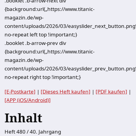
.booklet .b-arrow-next div
{background:url(„https://www.titanic-
magazin.de/wp-
content/uploads/2026/03/easyslider_next_button.png
no-repeat left top !important;}
.booklet .b-arrow-prev div
{background:url(„https://www.titanic-
magazin.de/wp-
content/uploads/2026/03/easyslider_prev_button.png
no-repeat right top !important;}
[E-Postkarte]
|
[Dieses Heft kaufen]
|
[PDF kaufen]
|
[APP (iOS/Android)]
Inhalt
Heft 480 / 40. Jahrgang