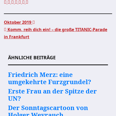
Oktober 2019
Komm, reih dich ein! – die große TITANIC-Parade
Beitragsnavigation
in Frankfurt
ÄHNLICHE BEITRÄGE
Friedrich Merz: eine
umgekehrte Furzgrundel?
Erste Frau an der Spitze der
UN?
Der Sonntagscartoon von
Holger Weyrauch