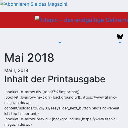
Zum
Inhalt
springen
Mai 2018
Mai 1, 2018
Inhalt der Printausgabe
.booklet .b-arrow div {top:37% !important;}
.booklet .b-arrow-next div {background:url(„https://www.titanic-
magazin.de/wp-
content/uploads/2026/03/easyslider_next_button.png“) no-repeat
left top !important;}
.booklet .b-arrow-prev div {background:url(„https://www.titanic-
magazin.de/wp-