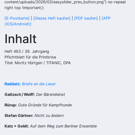
content/uploads/2026/03/easyslider_prev_button.png“) no-repeat
right top !important;}
[E-Postkarte]
|
[Dieses Heft kaufen]
|
[PDF kaufen]
|
[APP
(iOS/Android)]
Inhalt
Heft 463 / 39. Jahrgang
Pflichtblatt für die Printkrise
Titel: Moritz Hürtgen / TITANIC, DPA
Raddatz:
Briefe an die Leser
Gaitzsch / Wolff:
Der Bärendienst
Rürup:
Gute Gründe für Kampfhunde
Stefan Gärtner:
Nicht zu ändern
Katz + Goldt:
Auf dem Weg zum Berliner Ensemble