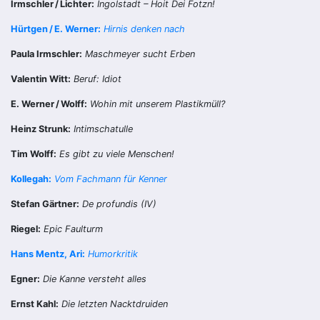
Irmschler / Lichter:
Ingolstadt – Hoit Dei Fotzn!
Hürtgen / E. Werner:
Hirnis denken nach
Paula Irmschler:
Maschmeyer sucht Erben
Valentin Witt:
Beruf: Idiot
E. Werner / Wolff:
Wohin mit unserem Plastikmüll?
Heinz Strunk:
Intimschatulle
Tim Wolff:
Es gibt zu viele Menschen!
Kollegah:
Vom Fachmann für Kenner
Stefan Gärtner:
De profundis (IV)
Riegel:
Epic Faulturm
Hans Mentz, Ari:
Humorkritik
Egner:
Die Kanne versteht alles
Ernst Kahl:
Die letzten Nacktdruiden