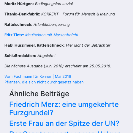
Moritz Hürtgen:
Bedingungslos sozial
Titanic-Denkfabrik:
KORREKT – Forum für Mensch & Meinung
Rattelschneck:
Atlantiküberquerung
Fritz Tietz:
Maulhelden mit Marschbefehl
H&B, Hurzlmeier, Rattelschneck:
Hier lacht der Betrachter
Schlußredaktion:
Abgelehnt
Die nächste Ausgabe (Juni 2018) erscheint am 25.05.2018.
Beitragsnavigation
Vom Fachmann für Kenner | Mai 2018
Pflanzen, die sich nicht durchgesetzt haben
Ähnliche Beiträge
Friedrich Merz: eine umgekehrte
Furzgrundel?
Erste Frau an der Spitze der UN?