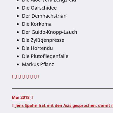
Die Oarschidee
Der Demnächstrian
Die Korkoma
Der Guido-Knopp-Lauch
Die Zylügenpresse
Die Hortendu
Die Plutofliegenfalle
Markus Pflanz
Mai 2018
Jens Spahn hat mit den Asis gesprochen, damit i