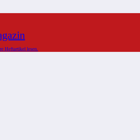
agazin
 Heftartikel lesen.