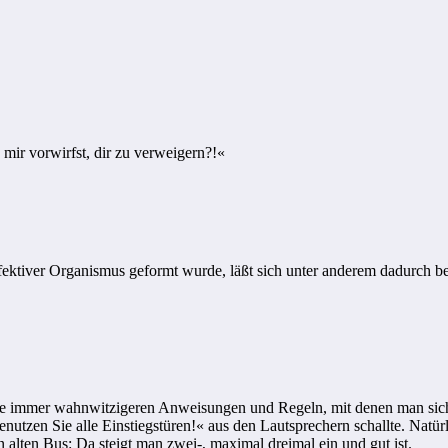
mir vorwirfst, dir zu verweigern?!«
fektiver Organismus geformt wurde, läßt sich unter anderem dadurch b
e immer wahnwitzigeren Anweisungen und Regeln, mit denen man sich he
enutzen Sie alle Einstiegstüren!« aus den Lautsprechern schallte. Natür
 alten Bus: Da steigt man zwei-, maximal dreimal ein und gut ist.