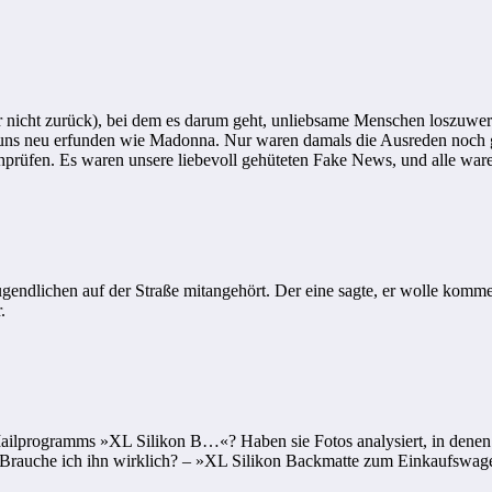
r nicht zurück), bei dem es darum geht, unliebsame Menschen loszuwerd
ns neu erfunden wie Madonna. Nur waren damals die Ausreden noch gl
üfen. Es waren unsere liebevoll gehüteten Fake News, und alle ware
endlichen auf der Straße mitangehört. Der eine sagte, er wolle komme
.
rogramms »XL Silikon B…«? Haben sie Fotos analysiert, in denen ich m
ß? Brauche ich ihn wirklich? – »XL Silikon Backmatte zum Einkaufswag