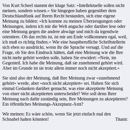
Von Kurt Scheel stammt der kluge Satz: »Intellektuelle sollen nicht
meinen, sondern wissen.« Sie hingegen haben gegenüber dem
Deutschlandfunk auf Ihrem Recht bestanden, sich eine eigene
Meinung zu bilden: »Ich komme zu meinen Überzeugungen oder
Meinungen, indem ich mir die Welt angucke oder darüber lese oder
eine Meinung gegen die andere abwäge und mich da irgendwie
orientiere. Ob das rechts ist, ist mir am Ende vollkommen egal, weil,
ich muß es richtig finden.« Wie eine hauptberufliche Schriftstellerin
sich eben so ausdrückt, wenn ihr die Sprache versagt. Und auf die
Frage, ob Sie den Eindruck hätten, daß eine Meinung wie die Ihre
nicht mehr gehört werden solle, haben Sie erwidert: »Nein, im
Gegenteil. Ich habe die Meinung, daß sie zunehmend gehört wird.
Aber im Grunde ist sie trotz allem immer noch nicht akzeptiert.«
Sie sind also der Meinung, daß Ihre Meinung zwar »zunehmend
gehört« werde, aber »noch nicht akzeptiert« sei. Haben Sie sich
einmal Gedanken darüber gemacht, was eine akzeptierte Meinung
von einer nicht akzeptierten unterscheidet? Wer soll denn Ihrer
Meinung nach dafür zuständig sein, Ihre Meinungen zu akzeptieren?
Ein öffentliches Meinungs-Akzeptanz-Amt?
Wir meinen: Es wäre schön, wenn Sie jetzt einfach mal den
Schnabel halten könnten!
Titanic