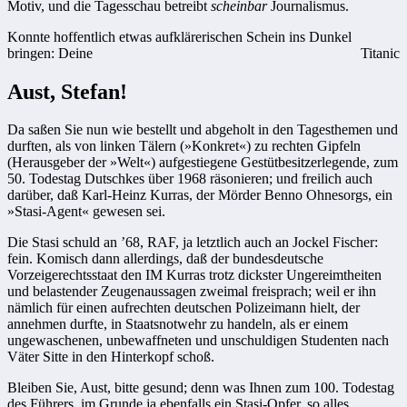
Motiv, und die Tagesschau betreibt
scheinbar
Journalismus.
Konnte hoffentlich etwas aufklärerischen Schein ins Dunkel
bringen: Deine
Titanic
Aust, Stefan!
Da saßen Sie nun wie bestellt und abgeholt in den Tagesthemen und
durften, als von linken Tälern (»Konkret«) zu rechten Gipfeln
(Herausgeber der »Welt«) aufgestiegene Gestütbesitzerlegende, zum
50. Todestag Dutschkes über 1968 räsonieren; und freilich auch
darüber, daß Karl-Heinz Kurras, der Mörder Benno Ohnesorgs, ein
»Stasi-Agent« gewesen sei.
Die Stasi schuld an ’68, RAF, ja letztlich auch an Jockel Fischer:
fein. Komisch dann allerdings, daß der bundesdeutsche
Vorzeigerechtsstaat den IM Kurras trotz dickster Ungereimtheiten
und belastender Zeugenaussagen zweimal freisprach; weil er ihn
nämlich für einen aufrechten deutschen Polizeimann hielt, der
annehmen durfte, in Staatsnotwehr zu handeln, als er einem
ungewaschenen, unbewaffneten und unschuldigen Studenten nach
Väter Sitte in den Hinterkopf schoß.
Bleiben Sie, Aust, bitte gesund; denn was Ihnen zum 100. Todestag
des Führers, im Grunde ja ebenfalls ein Stasi-Opfer, so alles