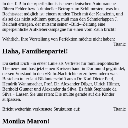
In der Tat! In der »perfektionistischen« deutschen Autobranche
führen Fehler bzw. krimineller Betrug zum Schlimmsten, was im
Rechtsstaat möglich ist: einem runden Tisch mit der Kanzlerin, und
als sei das nicht schlimm genug, muß man den Schmierlappen J.
Reichelt ertragen, der mitsamt seiner »Bild«-Zeitung eine
superpeinliche Aufkleberkampagne für einen vom Zaun bricht!
Wahrlich, Ihre Vorstellung von Perfektion möchte nicht haben:
Titanic
Haha, Familienpartei!
Du siehst Dich »in erster Linie als Vertreter für familienpolitische
Themen« und hast jetzt einen Kreisverband in Dortmund gegründet,
dessen Vorstand in den »Ruhr-Nachrichten« zu bewundern war.
Bestehen tut er laut Bildunterschrift aus »Dr. Karl Dieter Petri,
Hendrik Wannmacher, Prof. Dr. Alexander Dilger, Ulrich Hilmer,
Berthold Guttner und Alexander da Silva. Es fehlt Stephanie da
Silva.« Lassen Sie uns raten: Die mußte gerade auf die Kinder
aufpassen.
Bricht weiterhin verkrustete Strukturen auf:
Titanic
Monika Maron!