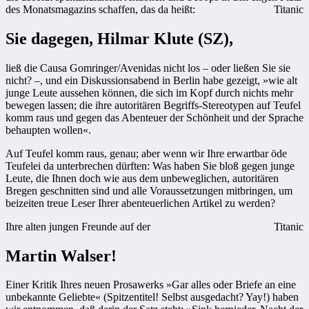
des Monatsmagazins schaffen, das da heißt:
Titanic
Sie dagegen, Hilmar Klute (SZ),
ließ die Causa Gomringer/Avenidas nicht los – oder ließen Sie sie
nicht? –, und ein Diskussionsabend in Berlin habe gezeigt, »wie alt
junge Leute aussehen können, die sich im Kopf durch nichts mehr
bewegen lassen; die ihre autoritären Begriffs-Stereotypen auf Teufel
komm raus und gegen das Abenteuer der Schönheit und der Sprache
behaupten wollen«.
Auf Teufel komm raus, genau; aber wenn wir Ihre erwartbar öde
Teufelei da unterbrechen dürften: Was haben Sie bloß gegen junge
Leute, die Ihnen doch wie aus dem unbeweglichen, autoritären
Bregen geschnitten sind und alle Voraussetzungen mitbringen, um
beizeiten treue Leser Ihrer abenteuerlichen Artikel zu werden?
Ihre alten jungen Freunde auf der
Titanic
Martin Walser!
Einer Kritik Ihres neuen Prosawerks »Gar alles oder Briefe an eine
unbekannte Geliebte« (Spitzentitel! Selbst ausgedacht? Yay!) haben