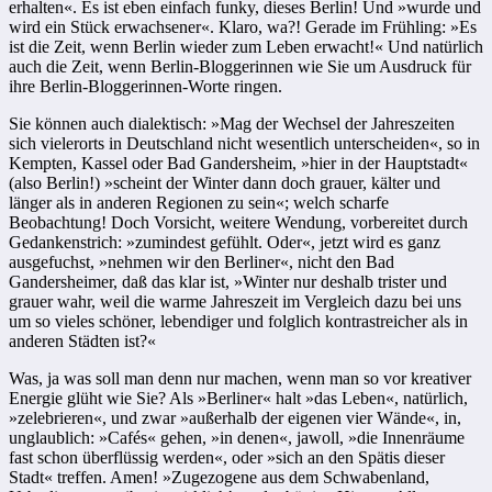
erhalten«. Es ist eben einfach funky, dieses Berlin! Und »wurde und
wird ein Stück erwachsener«. Klaro, wa?! Gerade im Frühling: »Es
ist die Zeit, wenn Berlin wieder zum Leben erwacht!« Und natürlich
auch die Zeit, wenn Berlin-Bloggerinnen wie Sie um Ausdruck für
ihre Berlin-Bloggerinnen-Worte ringen.
Sie können auch dialektisch: »Mag der Wechsel der Jahreszeiten
sich vielerorts in Deutschland nicht wesentlich unterscheiden«, so in
Kempten, Kassel oder Bad Gandersheim, »hier in der Hauptstadt«
(also Berlin!) »scheint der Winter dann doch grauer, kälter und
länger als in anderen Regionen zu sein«; welch scharfe
Beobachtung! Doch Vorsicht, weitere Wendung, vorbereitet durch
Gedankenstrich: »zumindest gefühlt. Oder«, jetzt wird es ganz
ausgefuchst, »nehmen wir den Berliner«, nicht den Bad
Gandersheimer, daß das klar ist, »Winter nur deshalb trister und
grauer wahr, weil die warme Jahreszeit im Vergleich dazu bei uns
um so vieles schöner, lebendiger und folglich kontrastreicher als in
anderen Städten ist?«
Was, ja was soll man denn nur machen, wenn man so vor kreativer
Energie glüht wie Sie? Als »Berliner« halt »das Leben«, natürlich,
»zelebrieren«, und zwar »außerhalb der eigenen vier Wände«, in,
unglaublich: »Cafés« gehen, »in denen«, jawoll, »die Innenräume
fast schon überflüssig werden«, oder »sich an den Spätis dieser
Stadt« treffen. Amen! »Zugezogene aus dem Schwabenland,