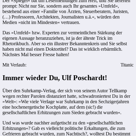
Der »Spiegel« bat um Lesermeinungen zum Heft, und Sie lieferten
prompt: Nicht nur Sie, sondern auch Ihr gesamtes »Umfeld«,
bestehend aus einer »Familie von Ärzten, Steuerberatern, Juristen,
(…) Professoren, Architekten, Journalisten u.ä.«, würden den
Medien »nicht im Mindesten« vertrauen.
Das »Umfeld« bzw. Experten zur vermeintlichen Stärkung der
eigenen Aussage heranzuziehen, ist ja der älteste Trick im
Rhetorikbuch. Aber so ein illustrer Bekanntenkreis und Sie selbst
haben nicht mal einen Doktortitel? Das ist wirklich erbärmlich.
Nächstes Mal besser Fresse halten!
Mit Verlaub:
Titanic
Immer wieder Du, Ulf Poschardt!
Über den Suhrkamp-Verlag, der sich von seinem Autor Tellkamp
wegen rechter Parolen distanziert hatte, schwadroniertest Du in der
»Welt«: »Wie viele Verlage war Suhrkamp in den Sechzigerjahren
eine hochenergetische Kochplatte, auf dem (sic!) die
gesellschaftlichen Erhitzungen zum Sieden gebracht wurden«.
Und was wurde nachher aufgetischt zu den »gesellschaftlichen
Erhitzungen«? Gab es vielleicht politische Erkaltungen, die zum
Gefrieren gebracht wurden, zum Nachtisch?, wolltest Du bestimmt