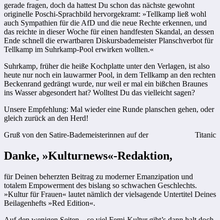
gerade fragen, doch da hattest Du schon das nächste gewohnt
originelle Poschi-Sprachbild hervorgekramt: »Tellkamp ließ wohl
auch Sympathien für die AfD und die neue Rechte erkennen, und
das reichte in dieser Woche für einen handfesten Skandal, an dessen
Ende schnell die erwartbaren Diskursbademeister Planschverbot für
Tellkamp im Suhrkamp-Pool erwirken wollten.«
Suhrkamp, früher die heiße Kochplatte unter den Verlagen, ist also
heute nur noch ein lauwarmer Pool, in dem Tellkamp an den rechten
Beckenrand gedrängt wurde, nur weil er mal ein bißchen Braunes
ins Wasser abgesondert hat? Wolltest Du das vielleicht sagen?
Unsere Empfehlung: Mal wieder eine Runde planschen gehen, oder
gleich zurück an den Herd!
Gruß von den Satire-Bademeisterinnen auf der
Titanic
Danke, »Kulturnews«-Redaktion,
für Deinen beherzten Beitrag zu moderner Emanzipation und
totalem Empowerment des bislang so schwachen Geschlechts.
»Kultur für Frauen« lautet nämlich der vielsagende Untertitel Deines
Beilagenhefts »Red Edition«.
Auf den wenigen Seiten –
so
viel Femi-Kultur gibt’s dann halt doch