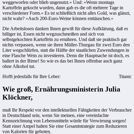
weggeworfen oder blieb ungenutzt.« Und: »Wenn montags
Kartoffeln gekocht wurden, dann gab es die oft mehrere Tage in
verschiedener Form.« Es ist schließlich nicht alles Gold, was glänzt,
nicht wahr? »Auch 200-Euro-Weine können enttäuschen.«
Die Arbeitslosen danken Ihnen gewiß für diese Aufklärung, daß es
billiger ist, Essen nicht wegzuschmeißen und sich von
selbstgekochten Kartoffeln zu ernähren. Und daß sie praktisch gar
nichts verpassen, wenn sie ihren Müller-Thurgau für zwei Euro den
Liter wegschlürfen, statt die Hälfte der staatlichen Zuwendungen in
eine Flasche Wein zu investieren. Denn die Hauptsache ist doch, es
ballert in der Birne! So wie es das bei Ihnen offenbar auch ganz
ohne Alkohol tut.
Hofft jedenfalls für Ihre Leber:
Titanic
Wie groß, Ernährungsministerin Julia
Klöckner,
muß Ihr Respekt vor den intellektuellen Fähigkeiten der Verbraucher
in Deutschland sein, wenn Sie meinen, eine vereinfachte
Kennzeichnung von Lebensmitteln würde für Verwirrung sorgen!
Statt einer Ampel halten Sie eine Gesamtstrategie zum Reduzieren
von Kalorien für geboten.