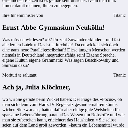
öffentlichen Plätzen ist es gerade sehr unsicher. Denn man muß
immer damit rechnen, Ihnen zu begegnen.
Ihre Innenminister von
Titanic
Ernst-Abbe-Gymnasium Neukölln!
Was müssen wir lesen? »97 Prozent Zuwandererkinder – und fast
alle lernen Latein«. Das ist ja furchtbar! Da entwickelt sich doch
eine ganz neue Parallelgesellschaft! Diese jungen Menschen werden
niemals in Deutschland integrationsfähig sein! Eigene Sprache,
eigene Kultur, eigene Grammatik! Was sagen Buschkowsky und
Sarrazin dazu?
Morituri te salutant:
Titanic
Ach ja, Julia Klöckner,
wo wir Sie gerade beim Wickel haben: Der Frage des »Focus«, ob
man sich denn vom Hartz-IV-Regelsatz gesund ernähren könne,
wichen Sie zwar aus, hatten dafür aber einige gute Weisheiten für
sparsame Lebensführung parat: »Das Wissen um Rohstoffe und wie
man sie zubereiten kann, erleichtert das Haushalten.« Sie selbst
seien auf dem Land groß geworden, »kaum ein Lebensmittel wurde