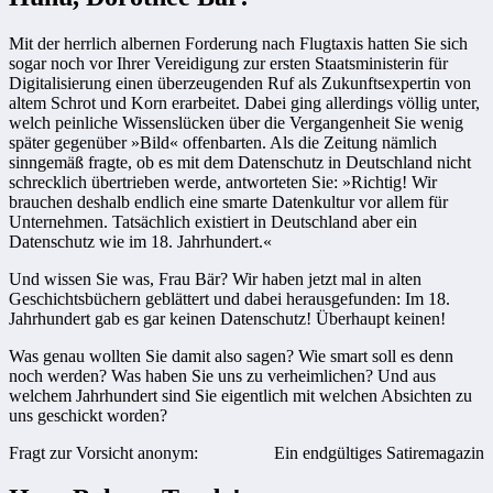
Mit der herrlich albernen Forderung nach Flugtaxis hatten Sie sich
sogar noch vor Ihrer Vereidigung zur ersten Staatsministerin für
Digitalisierung einen überzeugenden Ruf als Zukunftsexpertin von
altem Schrot und Korn erarbeitet. Dabei ging allerdings völlig unter,
welch peinliche Wissenslücken über die Vergangenheit Sie wenig
später gegenüber »Bild« offenbarten. Als die Zeitung nämlich
sinngemäß fragte, ob es mit dem Datenschutz in Deutschland nicht
schrecklich übertrieben werde, antworteten Sie: »Richtig! Wir
brauchen deshalb endlich eine smarte Datenkultur vor allem für
Unternehmen. Tatsächlich existiert in Deutschland aber ein
Datenschutz wie im 18. Jahrhundert.«
Und wissen Sie was, Frau Bär? Wir haben jetzt mal in alten
Geschichtsbüchern geblättert und dabei herausgefunden: Im 18.
Jahrhundert gab es gar keinen Datenschutz! Überhaupt keinen!
Was genau wollten Sie damit also sagen? Wie smart soll es denn
noch werden? Was haben Sie uns zu verheimlichen? Und aus
welchem Jahrhundert sind Sie eigentlich mit welchen Absichten zu
uns geschickt worden?
Fragt zur Vorsicht anonym:
Ein endgültiges Satiremagazin