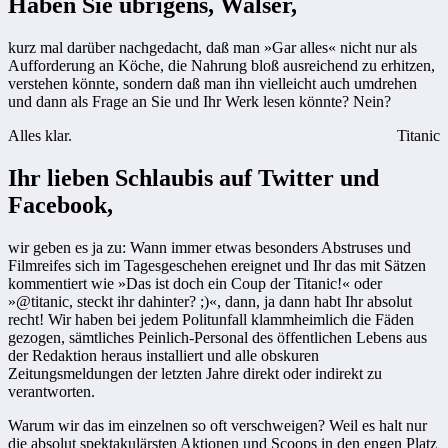
Haben Sie übrigens, Walser,
kurz mal darüber nachgedacht, daß man »Gar alles« nicht nur als
Aufforderung an Köche, die Nahrung bloß ausreichend zu erhitzen,
verstehen könnte, sondern daß man ihn vielleicht auch umdrehen
und dann als Frage an Sie und Ihr Werk lesen könnte? Nein?
Alles klar.
Titanic
Ihr lieben Schlaubis auf Twitter und
Facebook,
wir geben es ja zu: Wann immer etwas besonders Abstruses und
Filmreifes sich im Tagesgeschehen ereignet und Ihr das mit Sätzen
kommentiert wie »Das ist doch ein Coup der Titanic!« oder
»@titanic, steckt ihr dahinter? ;)«, dann, ja dann habt Ihr absolut
recht! Wir haben bei jedem Politunfall klammheimlich die Fäden
gezogen, sämtliches Peinlich-Personal des öffentlichen Lebens aus
der Redaktion heraus installiert und alle obskuren
Zeitungsmeldungen der letzten Jahre direkt oder indirekt zu
verantworten.
Warum wir das im einzelnen so oft verschweigen? Weil es halt nur
die absolut spektakulärsten Aktionen und Scoops in den engen Platz