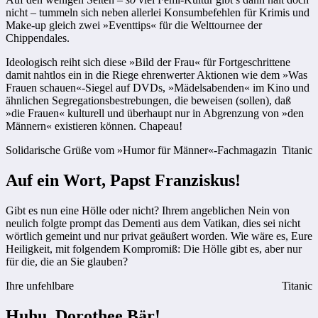
nicht – tummeln sich neben allerlei Konsumbefehlen für Krimis und
Make-up gleich zwei »Eventtips« für die Welttournee der
Chippendales.
Ideologisch reiht sich diese »Bild der Frau« für Fortgeschrittene
damit nahtlos ein in die Riege ehrenwerter Aktionen wie dem »Was
Frauen schauen«-Siegel auf DVDs, »Mädelsabenden« im Kino und
ähnlichen Segregationsbestrebungen, die beweisen (sollen), daß
»die Frauen« kulturell und überhaupt nur in Abgrenzung von »den
Männern« existieren können. Chapeau!
Solidarische Grüße vom »Humor für Männer«-Fachmagazin
Titanic
Auf ein Wort, Papst Franziskus!
Gibt es nun eine Hölle oder nicht? Ihrem angeblichen Nein von
neulich folgte prompt das Dementi aus dem Vatikan, dies sei nicht
wörtlich gemeint und nur privat geäußert worden. Wie wäre es, Eure
Heiligkeit, mit folgendem Kompromiß: Die Hölle gibt es, aber nur
für die, die an Sie glauben?
Ihre unfehlbare
Titanic
Huhu, Dorothee Bär!