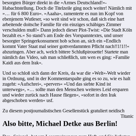
besorgten Bürger direkt in die »Armes Deutschland!«-
Habachtstellung. Doch die Titelzeile ging noch weiter! Nämlich mit
»… für 6 800 Euro«. »Aaaha«, ramenterte es nun im Kopf von
ebenjenem Wutleser, »so weit sind wir schon, daß sich eine hart
arbeitende doitsche Familie für ein einziges schäbiges Zimmer
verschulden muß!« Dann jedoch dieser Plot-Twist: »Die Stadt Köln
bezahlt es.« So stand’s am Ende des Vorspanntextes, und unser
besorgter Springerkonsument hob schon an, sich ein »Endlich
kommt Vater Staat mal seiner gottverdammten Pflicht nach!!1!1!!«
abzuringen. Aber ach, welch bittere Schlußpirouette! Startete man
nämlich das Video, sah man schließlich, um wen es ging: »Familie
Kaidi aus dem Irak«.
Und so schloß sich dann der Kreis, da war die »Welt«-Welt wieder
in Ordnung, und in der Kommentarspalte ging es so zu, wie es halt
zugeht: »Aufschrei«, »pervers« »Und das siebte Kind ist
unterwegs«, »… sollte man den Menschen weiteres Leid ersparen
und wieder zurück nach Hause fliegen«, »sofort in den Irak
abgeschoben werden« usf.
Zu diesem postjournalistischen Gesellenstück gratuliert neidisch
Titanic
Also bitte, Michael Detke aus Berlin!