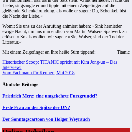
wir entnommen, daß darin der Satz steht: »Sink hernieder, Nacht der
Liebe, singsangte er und tippte mit einem Zeigefinger auf die
gleißende Schenkelrundung, als wolle er sagen: Du, Schenkel, bist
die Nacht der Liebe.«
Womit Sie uns zu der Anrufung animiert haben: »Sink hernieder,
ewige Nacht, um uns nun endlich von Martin Walsers Spätwerk zu
erlösen.« So als wollten wir sagen: »Sie, Walser, sind der Tod der
Literatur.«
Mit einem Zeigefinger an Ihre heiße Stirn tippend:
Titanic
Beitragsnavigation
Historischer Scoop: TITANIC spricht mit Kim Jong-un – Das
Interview!
Vom Fachmann für Kenner | Mai 2018
Ähnliche Beiträge
Friedrich Merz: eine umgekehrte Furzgrundel?
Erste Frau an der Spitze der UN?
Der Sonntagscartoon von Holger Weyrauch
Online-Rubriken