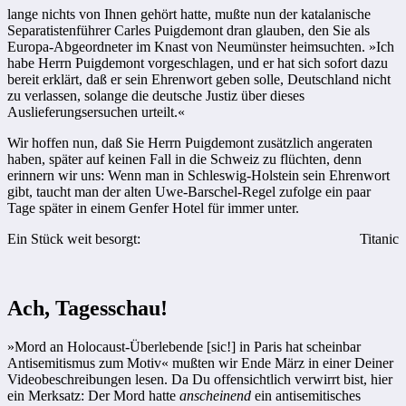
lange nichts von Ihnen gehört hatte, mußte nun der katalanische
Separatistenführer Carles Puigdemont dran glauben, den Sie als
Europa-Abgeordneter im Knast von Neumünster heimsuchten. »Ich
habe Herrn Puigdemont vorgeschlagen, und er hat sich sofort dazu
bereit erklärt, daß er sein Ehrenwort geben solle, Deutschland nicht
zu verlassen, solange die deutsche Justiz über dieses
Auslieferungsersuchen urteilt.«
Wir hoffen nun, daß Sie Herrn Puigdemont zusätzlich angeraten
haben, später auf keinen Fall in die Schweiz zu flüchten, denn
erinnern wir uns: Wenn man in Schleswig-Holstein sein Ehrenwort
gibt, taucht man der alten Uwe-Barschel-Regel zufolge ein paar
Tage später in einem Genfer Hotel für immer unter.
Ein Stück weit besorgt:
Titanic
Ach, Tagesschau!
»Mord an Holocaust-Überlebende [sic!] in Paris hat scheinbar
Antisemitismus zum Motiv« mußten wir Ende März in einer Deiner
Videobeschreibungen lesen. Da Du offensichtlich verwirrt bist, hier
ein Merksatz: Der Mord hatte
anscheinend
ein antisemitisches