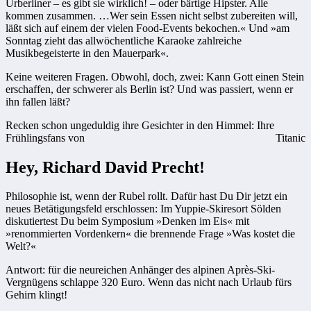
Urberliner – es gibt sie wirklich! – oder bärtige Hipster. Alle
kommen zusammen. …Wer sein Essen nicht selbst zubereiten will,
läßt sich auf einem der vielen Food-Events bekochen.« Und »am
Sonntag zieht das allwöchentliche Karaoke zahlreiche
Musikbegeisterte in den Mauerpark«.
Keine weiteren Fragen. Obwohl, doch, zwei: Kann Gott einen Stein
erschaffen, der schwerer als Berlin ist? Und was passiert, wenn er
ihn fallen läßt?
Recken schon ungeduldig ihre Gesichter in den Himmel: Ihre
Frühlingsfans von
Titanic
Hey, Richard David Precht!
Philosophie ist, wenn der Rubel rollt. Dafür hast Du Dir jetzt ein
neues Betätigungsfeld erschlossen: Im Yuppie-Skiresort Sölden
diskutiertest Du beim Symposium »Denken im Eis« mit
»renommierten Vordenkern« die brennende Frage »Was kostet die
Welt?«
Antwort: für die neureichen Anhänger des alpinen Après-Ski-
Vergnügens schlappe 320 Euro. Wenn das nicht nach Urlaub fürs
Gehirn klingt!