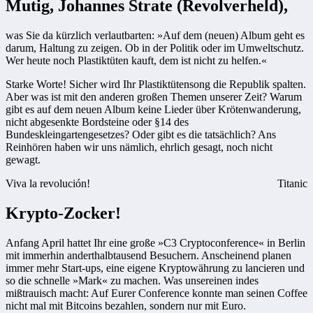
Mutig, Johannes Strate (Revolverheld),
was Sie da kürzlich verlautbarten: »Auf dem (neuen) Album geht es
darum, Haltung zu zeigen. Ob in der Politik oder im Umweltschutz.
Wer heute noch Plastiktüten kauft, dem ist nicht zu helfen.«
Starke Worte! Sicher wird Ihr Plastiktütensong die Republik spalten.
Aber was ist mit den anderen großen Themen unserer Zeit? Warum
gibt es auf dem neuen Album keine Lieder über Krötenwanderung,
nicht abgesenkte Bordsteine oder §14 des
Bundeskleingartengesetzes? Oder gibt es die tatsächlich? Ans
Reinhören haben wir uns nämlich, ehrlich gesagt, noch nicht
gewagt.
Viva la revolución!
Titanic
Krypto-Zocker!
Anfang April hattet Ihr eine große »C3 Cryptoconference« in Berlin
mit immerhin anderthalbtausend Besuchern. Anscheinend planen
immer mehr Start-ups, eine eigene Kryptowährung zu lancieren und
so die schnelle »Mark« zu machen. Was unsereinen indes
mißtrauisch macht: Auf Eurer Conference konnte man seinen Coffee
nicht mal mit Bitcoins bezahlen, sondern nur mit Euro.