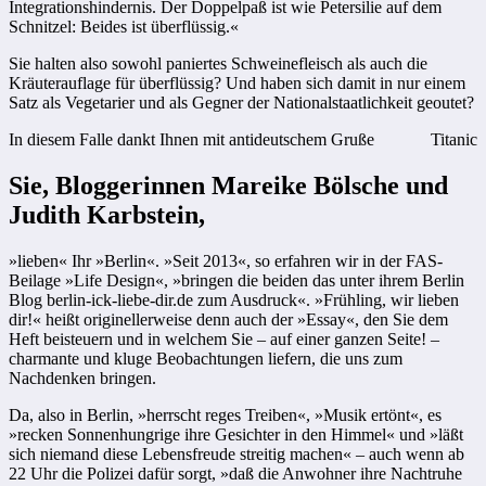
Integrationshindernis. Der Doppelpaß ist wie Petersilie auf dem
Schnitzel: Beides ist überflüssig.«
Sie halten also sowohl paniertes Schweinefleisch als auch die
Kräuterauflage für überflüssig? Und haben sich damit in nur einem
Satz als Vegetarier und als Gegner der Nationalstaatlichkeit geoutet?
In diesem Falle dankt Ihnen mit antideutschem Gruße
Titanic
Sie, Bloggerinnen Mareike Bölsche und
Judith Karbstein,
»lieben« Ihr »Berlin«. »Seit 2013«, so erfahren wir in der FAS-
Beilage »Life Design«, »bringen die beiden das unter ihrem Berlin
Blog berlin-ick-liebe-dir.de zum Ausdruck«. »Frühling, wir lieben
dir!« heißt originellerweise denn auch der »Essay«, den Sie dem
Heft beisteuern und in welchem Sie – auf einer ganzen Seite! –
charmante und kluge Beobachtungen liefern, die uns zum
Nachdenken bringen.
Da, also in Berlin, »herrscht reges Treiben«, »Musik ertönt«, es
»recken Sonnenhungrige ihre Gesichter in den Himmel« und »läßt
sich niemand diese Lebensfreude streitig machen« – auch wenn ab
22 Uhr die Polizei dafür sorgt, »daß die Anwohner ihre Nachtruhe