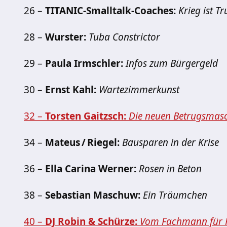
26 –
TITANIC-Smalltalk-Coaches:
Krieg ist T
28 –
Wurster:
Tuba Constrictor
29 –
Paula Irmschler:
Infos zum Bürgergeld
30 –
Ernst Kahl:
Wartezimmerkunst
32 –
Torsten Gaitzsch:
Die neuen Betrugsmas
34 –
Mateus / Riegel:
Bausparen in der Krise
36 –
Ella Carina Werner:
Rosen in Beton
38 –
Sebastian Maschuw:
Ein Träumchen
40 –
DJ Robin & Schürze:
Vom Fachmann für 