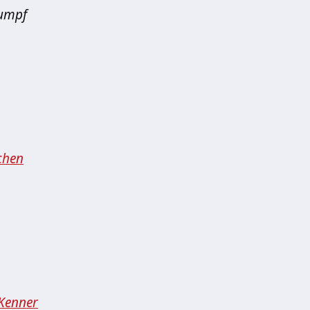
rumpf
chen
Kenner