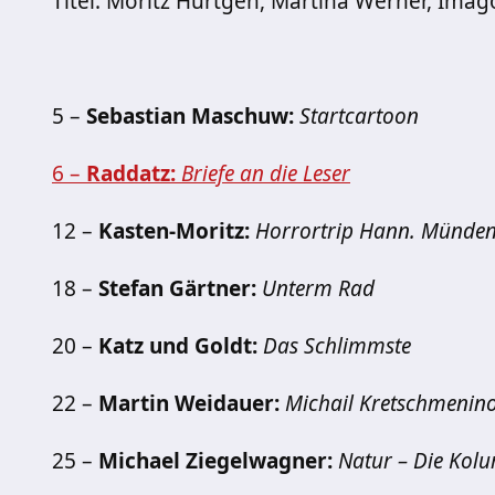
Titel: Moritz Hürtgen, Martina Werner, Imag
5 –
Sebastian Maschuw:
Startcartoon
6 –
Raddatz:
Briefe an die Leser
12 –
Kasten-Moritz:
Horrortrip Hann. Münde
18 –
Stefan Gärtner:
Unterm Rad
20 –
Katz und Goldt:
Das Schlimmste
22 –
Martin Weidauer:
Michail Kretschmenin
25 –
Michael Ziegelwagner:
Natur – Die Kol