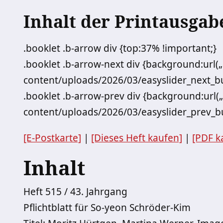
Inhalt der Printausgab
.booklet .b-arrow div {top:37% !important;}
.booklet .b-arrow-next div {background:url(
content/uploads/2026/03/easyslider_next_but
.booklet .b-arrow-prev div {background:url(
content/uploads/2026/03/easyslider_prev_bu
[E-Postkarte]
|
[Dieses Heft kaufen]
|
[PDF k
Inhalt
Heft 515 / 43. Jahrgang
Pflichtblatt für So-yeon Schröder-Kim