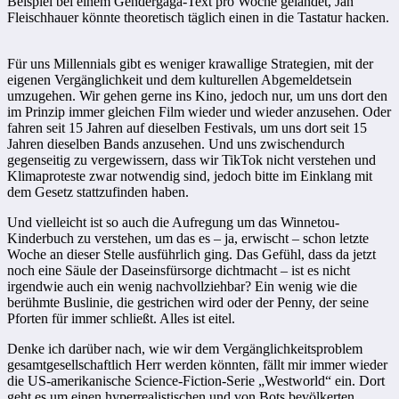
Beispiel bei einem Gendergaga-Text pro Woche gelandet, Jan
Fleischhauer könnte theoretisch täglich einen in die Tastatur hacken.
Für uns Millennials gibt es weniger krawallige Strategien, mit der
eigenen Vergänglichkeit und dem kulturellen Abgemeldetsein
umzugehen. Wir gehen gerne ins Kino, jedoch nur, um uns dort den
im Prinzip immer gleichen Film wieder und wieder anzusehen. Oder
fahren seit 15 Jahren auf dieselben Festivals, um uns dort seit 15
Jahren dieselben Bands anzusehen. Und uns zwischendurch
gegenseitig zu vergewissern, dass wir TikTok nicht verstehen und
Klimaproteste zwar notwendig sind, jedoch bitte im Einklang mit
dem Gesetz stattzufinden haben.
Und vielleicht ist so auch die Aufregung um das Winnetou-
Kinderbuch zu verstehen, um das es – ja, erwischt – schon letzte
Woche an dieser Stelle ausführlich ging. Das Gefühl, dass da jetzt
noch eine Säule der Daseinsfürsorge dichtmacht – ist es nicht
irgendwie auch ein wenig nachvollziehbar? Ein wenig wie die
berühmte Buslinie, die gestrichen wird oder der Penny, der seine
Pforten für immer schließt. Alles ist eitel.
Denke ich darüber nach, wie wir dem Vergänglichkeitsproblem
gesamtgesellschaftlich Herr werden könnten, fällt mir immer wieder
die US-amerikanische Science-Fiction-Serie „Westworld“ ein. Dort
geht es um einen hyperrealistischen und von Bots bevölkerten