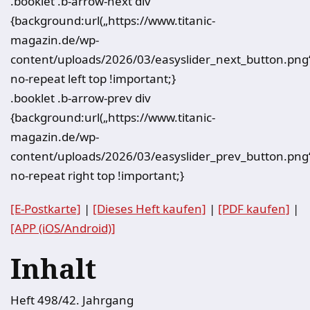
.booklet .b-arrow-next div
{background:url(„https://www.titanic-
magazin.de/wp-
content/uploads/2026/03/easyslider_next_button.png
no-repeat left top !important;}
.booklet .b-arrow-prev div
{background:url(„https://www.titanic-
magazin.de/wp-
content/uploads/2026/03/easyslider_prev_button.png
no-repeat right top !important;}
[E-Postkarte]
|
[Dieses Heft kaufen]
|
[PDF kaufen]
|
[APP (iOS/Android)]
Inhalt
Heft 498/42. Jahrgang