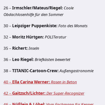
26 –
Irmschler/Mateus/Riegel:
Coole
Obdachlosenhilfe für den Sommer
30 –
Leipziger Puppenkiste:
Foto des Monats
32 –
Moritz Hürtgen:
POLITeratur
35 –
Richert:
Inseln
36 –
Leo Riegel:
Briefkästen bewertet
38 –
TITANIC-Cartoon-Crew:
Außengastronomie
40 –
Ella Carina Werner:
Rosen in Beton
42 –
Gaitzsch/Lichter:
Der Super-Recognizer
46 –
Nüßlein & Löbel:
Vom Fachmann für Kenner