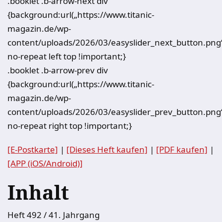
.booklet .b-arrow-next div
{background:url(„https://www.titanic-
magazin.de/wp-
content/uploads/2026/03/easyslider_next_button.png
no-repeat left top !important;}
.booklet .b-arrow-prev div
{background:url(„https://www.titanic-
magazin.de/wp-
content/uploads/2026/03/easyslider_prev_button.png
no-repeat right top !important;}
[E-Postkarte]
|
[Dieses Heft kaufen]
|
[PDF kaufen]
|
[APP (iOS/Android)]
Inhalt
Heft 492 / 41. Jahrgang