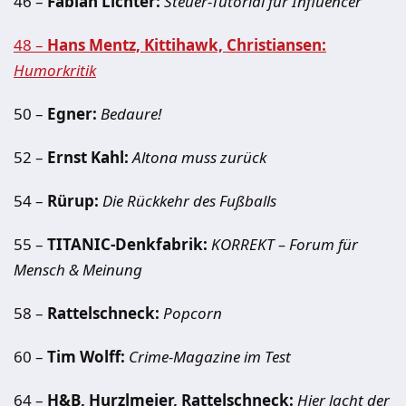
46 –
Fabian Lichter:
Steuer-Tutorial für Influencer
48 –
Hans Mentz, Kittihawk, Christiansen:
Humorkritik
50 –
Egner:
Bedaure!
52 –
Ernst Kahl:
Altona muss zurück
54 –
Rürup:
Die Rückkehr des Fußballs
55 –
TITANIC-Denkfabrik:
KORREKT – Forum für
Mensch & Meinung
58 –
Rattelschneck:
Popcorn
60 –
Tim Wolff:
Crime-Magazine im Test
64 –
H&B, Hurzlmeier, Rattelschneck:
Hier lacht der