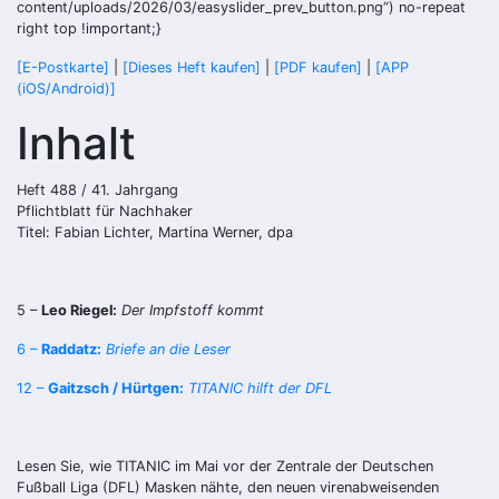
content/uploads/2026/03/easyslider_prev_button.png“) no-repeat
right top !important;}
[E-Postkarte]
|
[Dieses Heft kaufen]
|
[PDF kaufen]
|
[APP
(iOS/Android)]
Inhalt
Heft 488 / 41. Jahrgang
Pflichtblatt für Nachhaker
Titel: Fabian Lichter, Martina Werner, dpa
5 –
Leo Riegel:
Der Impfstoff kommt
6 –
Raddatz:
Briefe an die Leser
12 –
Gaitzsch / Hürtgen:
TITANIC hilft der DFL
Lesen Sie, wie TITANIC im Mai vor der Zentrale der Deutschen
Fußball Liga (DFL) Masken nähte, den neuen virenabweisenden