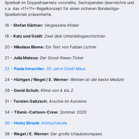
Spielball im Doppelhaarnetz vorstellte, Sachspenden überreichte und
v.a. das »11+11«-Regelkonzept für einen sicheren Bundesliga-
Spielbetrieb präsentierte.
16 –
Stefan Gärtner:
Vergessene Kinder
18 –
Katz und Goldt:
Zwei üble Unterleibsgeschichten
20 –
Nikolaus Blome:
Ein Text von Fabian Lichter
21 –
Julia Mateus:
Der Good-News-Ticker
22 –
Paula Irmschler:
30 Jahre Diddl-Maus
24 –
Hürtgen / Riegel / E. Werner:
Werben ist die beste Medizin
28 –
David Schuh:
Klima von A bis Z
31 –
Torsten Gaitzsch:
Arschie im Autokino
34 –
Titanic-Cartoon-Crew:
Sommer 2020
36 –
Heinz Strunk:
Intimschatulle
38 –
Riegel / E. Werner:
Der große Urlaubskompass