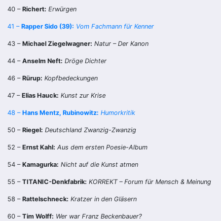
40 –
Richert:
Erwürgen
41 –
Rapper Sido (39):
Vom Fachmann für Kenner
43 –
Michael Ziegelwagner:
Natur – Der Kanon
44 –
Anselm Neft:
Dröge Dichter
46 –
Rürup:
Kopfbedeckungen
47 –
Elias Hauck:
Kunst zur Krise
48 –
Hans Mentz, Rubinowitz:
Humorkritik
50 –
Riegel:
Deutschland Zwanzig-Zwanzig
52 –
Ernst Kahl:
Aus dem ersten Poesie-Album
54 –
Kamagurka:
Nicht auf die Kunst atmen
55 –
TITANIC-Denkfabrik:
KORREKT – Forum für Mensch & Meinung
58 –
Rattelschneck:
Kratzer in den Gläsern
60 –
Tim Wolff:
Wer war Franz Beckenbauer?