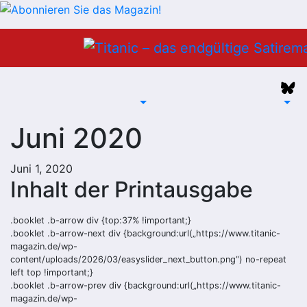
Zum
Inhalt
springen
Juni 2020
Juni 1, 2020
Inhalt der Printausgabe
.booklet .b-arrow div {top:37% !important;}
.booklet .b-arrow-next div {background:url(„https://www.titanic-
magazin.de/wp-
content/uploads/2026/03/easyslider_next_button.png“) no-repeat
left top !important;}
.booklet .b-arrow-prev div {background:url(„https://www.titanic-
magazin.de/wp-