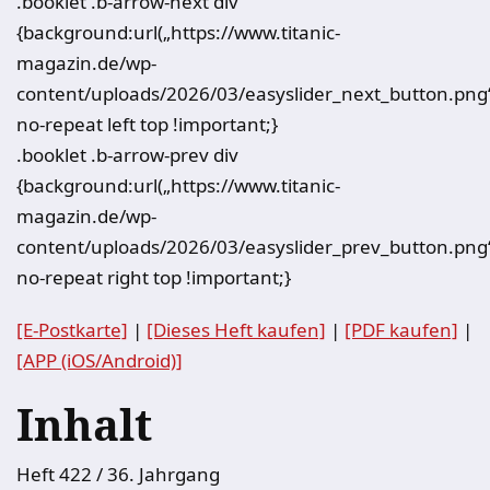
.booklet .b-arrow-next div
{background:url(„https://www.titanic-
magazin.de/wp-
content/uploads/2026/03/easyslider_next_button.png
no-repeat left top !important;}
.booklet .b-arrow-prev div
{background:url(„https://www.titanic-
magazin.de/wp-
content/uploads/2026/03/easyslider_prev_button.png
no-repeat right top !important;}
[E-Postkarte]
|
[Dieses Heft kaufen]
|
[PDF kaufen]
|
[APP (iOS/Android)]
Inhalt
Heft 422 / 36. Jahrgang