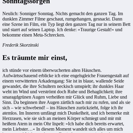
Sonntagssorgen
Neulich: Sonniger Sonntag. Nichts gemacht den ganzen Tag. Im
dunklen Zimmer Filme geschaut, rumgehangen, gesnackt. Dann
eine Szene im Film, ein Typ liegt den ganzen Tag nur in seinem Bett
und starrt auf seinen Laptop. Ich denke: »Traurige Gestalt!« und
bekomme einen Meta-Schrecken.
Frederik Skorzinski
Es träumte mir einst,
ich stünde vor einem überwucherten alten Häuschen.
Aufwärtsschauend erblicke ich eine engelsgleiche Frauengestalt auf
einem verwitterten Arkadengang: Sie ist in blaue, wallende Seide
gewandet, die ihre Schultern neckisch umspielt; ihr dunkles Haar
weht im Wind und verströmt doch Ruhe und Behaglichkeit; ihre
smaragdgrünen Augen verheißen mir Glück und Ruhm, Liebe und
Sinn. Da beginnen ihre Augen zärtlich nach mir zu rufen, und als sie
sich – wie schwebend! – ins Häuschen zurückzieht, folge ich ihr
atemlos. Im Inneren umfängt mich Dunkelheit, und ich bemerke mit
Herzrasen, wie sie sich an meinen Körper schmiegt und mir mit
heißem Atem in mein Ohr lispelt: »Ich habe dich bereits erwartet,
mein Liebster…« In diesem Moment wandelt sich alles um mich