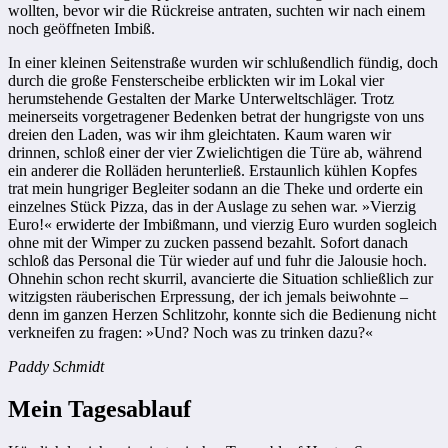
wollten, bevor wir die Rückreise antraten, suchten wir nach einem
noch geöffneten Imbiß.
In einer kleinen Seitenstraße wurden wir schlußendlich fündig, doch
durch die große Fensterscheibe erblickten wir im Lokal vier
herumstehende Gestalten der Marke Unterweltschläger. Trotz
meinerseits vorgetragener Bedenken betrat der hungrigste von uns
dreien den Laden, was wir ihm gleichtaten. Kaum waren wir
drinnen, schloß einer der vier Zwielichtigen die Türe ab, während
ein anderer die Rolläden herunterließ. Erstaunlich kühlen Kopfes
trat mein hungriger Begleiter sodann an die Theke und orderte ein
einzelnes Stück Pizza, das in der Auslage zu sehen war. »Vierzig
Euro!« erwiderte der Imbißmann, und vierzig Euro wurden sogleich
ohne mit der Wimper zu zucken passend bezahlt. Sofort danach
schloß das Personal die Tür wieder auf und fuhr die Jalousie hoch.
Ohnehin schon recht skurril, avancierte die Situation schließlich zur
witzigsten räuberischen Erpressung, der ich jemals beiwohnte –
denn im ganzen Herzen Schlitzohr, konnte sich die Bedienung nicht
verkneifen zu fragen: »Und? Noch was zu trinken dazu?«
Paddy Schmidt
Mein Tagesablauf