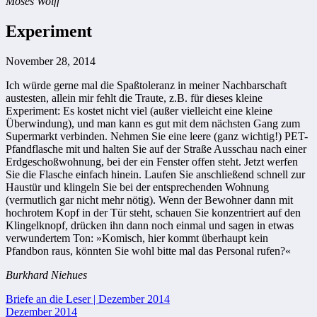
Moses Wolff
Experiment
November 28, 2014
Ich würde gerne mal die Spaßtoleranz in meiner Nachbarschaft
austesten, allein mir fehlt die Traute, z.B. für dieses kleine
Experiment: Es kostet nicht viel (außer vielleicht eine kleine
Überwindung), und man kann es gut mit dem nächsten Gang zum
Supermarkt verbinden. Nehmen Sie eine leere (ganz wichtig!) PET-
Pfandflasche mit und halten Sie auf der Straße Ausschau nach einer
Erdgeschoßwohnung, bei der ein Fenster offen steht. Jetzt werfen
Sie die Flasche einfach hinein. Laufen Sie anschließend schnell zur
Haustür und klingeln Sie bei der entsprechenden Wohnung
(vermutlich gar nicht mehr nötig). Wenn der Bewohner dann mit
hochrotem Kopf in der Tür steht, schauen Sie konzentriert auf den
Klingelknopf, drücken ihn dann noch einmal und sagen in etwas
verwundertem Ton: »Komisch, hier kommt überhaupt kein
Pfandbon raus, könnten Sie wohl bitte mal das Personal rufen?«
Burkhard Niehues
Beitragsnavigation
Briefe an die Leser | Dezember 2014
Dezember 2014