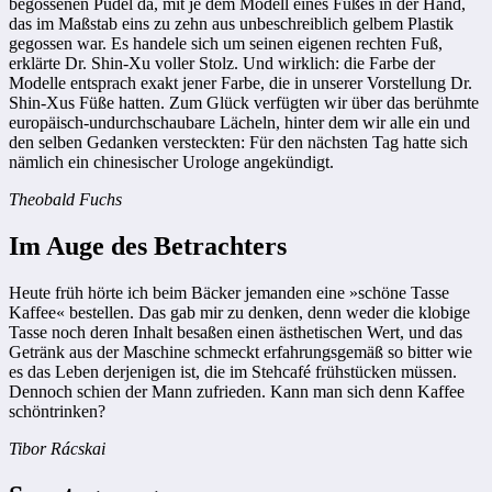
begossenen Pudel da, mit je dem Modell eines Fußes in der Hand,
das im Maßstab eins zu zehn aus unbeschreiblich gelbem Plastik
gegossen war. Es handele sich um seinen eigenen rechten Fuß,
erklärte Dr. Shin-Xu voller Stolz. Und wirklich: die Farbe der
Modelle entsprach exakt jener Farbe, die in unserer Vorstellung Dr.
Shin-Xus Füße hatten. Zum Glück verfügten wir über das berühmte
europäisch-undurchschaubare Lächeln, hinter dem wir alle ein und
den selben Gedanken versteckten: Für den nächsten Tag hatte sich
nämlich ein chinesischer Urologe angekündigt.
Theobald Fuchs
Im Auge des Betrachters
Heute früh hörte ich beim Bäcker jemanden eine »schöne Tasse
Kaffee« bestellen. Das gab mir zu denken, denn weder die klobige
Tasse noch deren Inhalt besaßen einen ästhetischen Wert, und das
Getränk aus der Maschine schmeckt erfahrungsgemäß so bitter wie
es das Leben derjenigen ist, die im Stehcafé frühstücken müssen.
Dennoch schien der Mann zufrieden. Kann man sich denn Kaffee
schöntrinken?
Tibor Rácskai