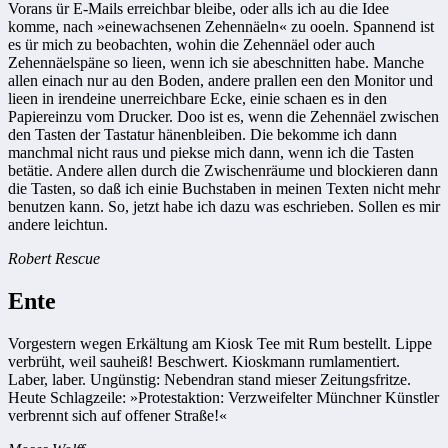
Vorans ür E-Mails erreichbar bleibe, oder alls ich au die Idee
komme, nach »einewachsenen Zehennäeln« zu ooeln. Spannend ist
es ür mich zu beobachten, wohin die Zehennäel oder auch
Zehennäelspäne so lieen, wenn ich sie abeschnitten habe. Manche
allen einach nur au den Boden, andere prallen een den Monitor und
lieen in irendeine unerreichbare Ecke, einie schaen es in den
Papiereinzu vom Drucker. Doo ist es, wenn die Zehennäel zwischen
den Tasten der Tastatur hänenbleiben. Die bekomme ich dann
manchmal nicht raus und piekse mich dann, wenn ich die Tasten
betätie. Andere allen durch die Zwischenräume und blockieren dann
die Tasten, so daß ich einie Buchstaben in meinen Texten nicht mehr
benutzen kann. So, jetzt habe ich dazu was eschrieben. Sollen es mir
andere leichtun.
Robert Rescue
Ente
Vorgestern wegen Erkältung am Kiosk Tee mit Rum bestellt. Lippe
verbrüht, weil sauheiß! Beschwert. Kioskmann rumlamentiert.
Laber, laber. Ungünstig: Nebendran stand mieser Zeitungsfritze.
Heute Schlagzeile: »Protestaktion: Verzweifelter Münchner Künstler
verbrennt sich auf offener Straße!«