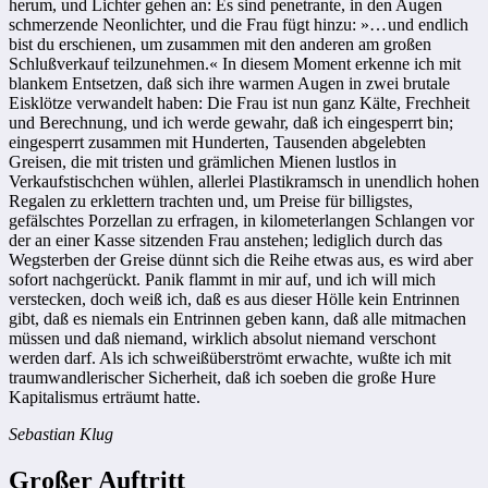
herum, und Lichter gehen an: Es sind penetrante, in den Augen
schmerzende Neonlichter, und die Frau fügt hinzu: »… und endlich
bist du erschienen, um zusammen mit den anderen am großen
Schlußverkauf teilzunehmen.« In diesem Moment erkenne ich mit
blankem Entsetzen, daß sich ihre warmen Augen in zwei brutale
Eisklötze verwandelt haben: Die Frau ist nun ganz Kälte, Frechheit
und Berechnung, und ich werde gewahr, daß ich eingesperrt bin;
eingesperrt zusammen mit Hunderten, Tausenden abgelebten
Greisen, die mit tristen und grämlichen Mienen lustlos in
Verkaufstischchen wühlen, allerlei Plastikramsch in unendlich hohen
Regalen zu erklettern trachten und, um Preise für billigstes,
gefälschtes Porzellan zu erfragen, in kilometerlangen Schlangen vor
der an einer Kasse sitzenden Frau anstehen; lediglich durch das
Wegsterben der Greise dünnt sich die Reihe etwas aus, es wird aber
sofort nachgerückt. Panik flammt in mir auf, und ich will mich
verstecken, doch weiß ich, daß es aus dieser Hölle kein Entrinnen
gibt, daß es niemals ein Entrinnen geben kann, daß alle mitmachen
müssen und daß niemand, wirklich absolut niemand verschont
werden darf. Als ich schweißüberströmt erwachte, wußte ich mit
traumwandlerischer Sicherheit, daß ich soeben die große Hure
Kapitalismus erträumt hatte.
Sebastian Klug
Großer Auftritt