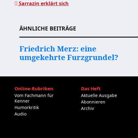
Sarrazin erklärt sich
Beitragsnavigation
ÄHNLICHE BEITRÄGE
Friedrich Merz: eine
umgekehrte Furzgrundel?
Online-Rubriken
Das Heft
Vom Fachmann für
Aktuelle Ausgabe
Kenner
Abonnieren
Humorkritik
Archiv
Audio