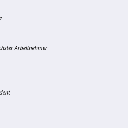
z
chster Arbeitnehmer
dent