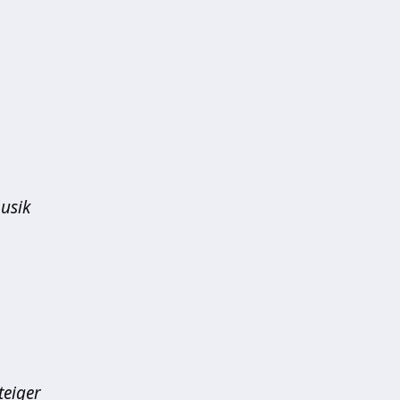
o
usik
teiger