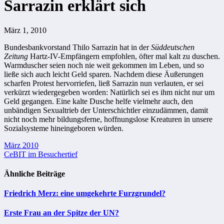
Sarrazin erklärt sich
März 1, 2010
Bundesbankvorstand Thilo Sarrazin hat in der
Süddeutschen
Zeitun
g
Hartz-IV-Empfängern empfohlen, öfter mal kalt zu duschen.
Warmduscher seien noch nie weit gekommen im Leben, und so
ließe sich auch leicht Geld sparen. Nachdem diese Äußerungen
scharfen Protest hervorriefen, ließ Sarrazin nun verlauten, er sei
verkürzt wiedergegeben worden: Natürlich sei es ihm nicht nur um
Geld gegangen. Eine kalte Dusche helfe vielmehr auch, den
unbändigen Sexualtrieb der Unterschichtler einzudämmen, damit
nicht noch mehr bildungsferne, hoffnungslose Kreaturen in unsere
Sozialsysteme hineingeboren würden.
Beitragsnavigation
März 2010
CeBIT im Besuchertief
Ähnliche Beiträge
Friedrich Merz: eine umgekehrte Furzgrundel?
Erste Frau an der Spitze der UN?