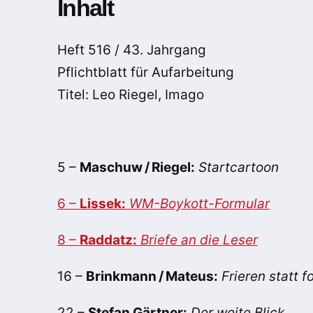
Inhalt
Heft 516 / 43. Jahrgang
Pflichtblatt für Aufarbeitung
Titel: Leo Riegel, Imago
5 –
Maschuw / Riegel:
Startcartoon
6 –
Lissek:
WM-Boykott-Formular
8 –
Raddatz:
Briefe an die Leser
16 –
Brinkmann / Mateus:
Frieren statt f
22 –
Stefan Gärtner:
Der weite Blick