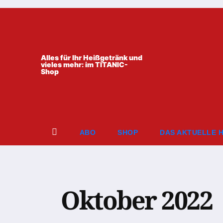
Zum
Inhalt
springen
Alles für Ihr Heißgetränk und
vieles mehr: im TITANIC-
Shop
ABO
SHOP
DAS AKTUELLE 
Oktober 2022