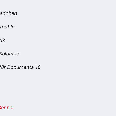
Mädchen
rouble
rik
 Kolumne
für Documenta 16
Kenner