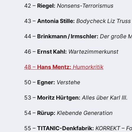
42 –
Riegel:
Nonsens-Terrorismus
43 –
Antonia Stille:
Bodycheck Liz Truss
44 –
Brinkmann / Irmschler:
Der große M
46 –
Ernst Kahl:
Wartezimmerkunst
48 –
Hans Mentz:
Humorkritik
50 –
Egner:
Verstehe
53 –
Moritz Hürtgen:
Alles über Karl III.
54 –
Rürup:
Klebende Generation
55 –
TITANIC-Denkfabrik:
KORREKT – Fo