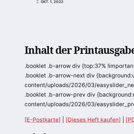
OKT. 1, 2022
Inhalt der Printausgab
.booklet .b-arrow div {top:37% !important
.booklet .b-arrow-next div {background:
content/uploads/2026/03/easyslider_next
.booklet .b-arrow-prev div {background:
content/uploads/2026/03/easyslider_prev
[E-Postkarte]
|
[Dieses Heft kaufen]
|
[P