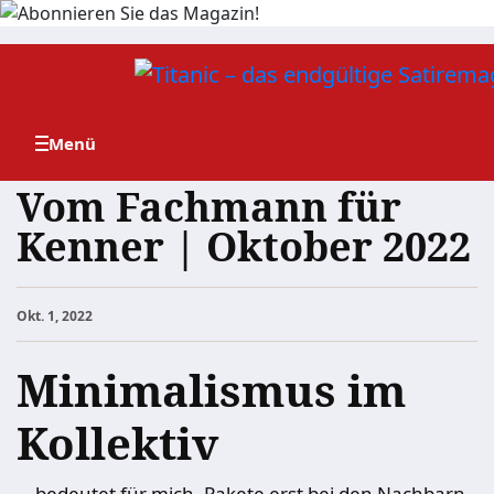
Zum
Inhalt
springen
Vom Fachmann für
Kenner | Oktober 2022
Okt. 1, 2022
Minimalismus im
Kollektiv
… bedeutet für mich, Pakete erst bei den Nachbarn