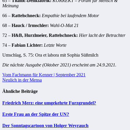
63 –
Titanic-Denkfabrik:
KORREKT – Forum für Mensch &
Meinung
66 –
Rattelschneck:
Empathie bei laufendem Motor
68 –
Hauck / Irmschler:
Wahl-O-Mat 21
72 –
H&B, Hurzlmeier, Rattelschneck:
Hier lacht der Betrachter
74 –
Fabian Lichter:
Letzte Worte
Umschlag, S. 75: Ora et labora mit Sophia Süßmilch
Die nächste Ausgabe (Oktober 2021) erscheint am 24.9.2021.
Beitragsnavigation
Vom Fachmann für Kenner | September 2021
Neulich in der Mensa
Ähnliche Beiträge
Friedrich Merz: eine umgekehrte Furzgrundel?
Erste Frau an der Spitze der UN?
Der Sonntagscartoon von Holger Weyrauch