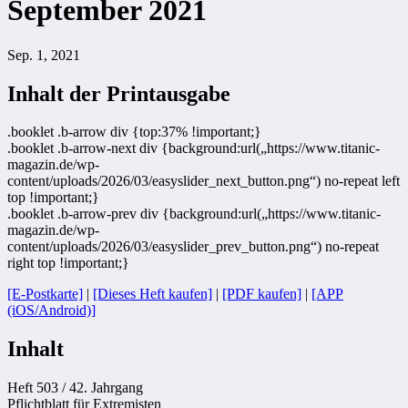
September 2021
Sep. 1, 2021
Inhalt der Printausgabe
.booklet .b-arrow div {top:37% !important;}
.booklet .b-arrow-next div {background:url(„https://www.titanic-
magazin.de/wp-
content/uploads/2026/03/easyslider_next_button.png“) no-repeat left
top !important;}
.booklet .b-arrow-prev div {background:url(„https://www.titanic-
magazin.de/wp-
content/uploads/2026/03/easyslider_prev_button.png“) no-repeat
right top !important;}
[E-Postkarte]
|
[Dieses Heft kaufen]
|
[PDF kaufen]
|
[APP
(iOS/Android)]
Inhalt
Heft 503 / 42. Jahrgang
Pflichtblatt für Extremisten