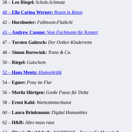
38 –
Leo Riegel:
Scholz-Schmutz
40 –
Ella Carina Werner:
Rosen in Beton
42 –
Hurzlmeier:
Fullmoon-Flutlicht
43 –
Andrew Cuomo:
Vom Fachmann für Kenner
47 –
Torsten Gaitzsch:
Der Oetker-Kinderreim
48 –
Simon Borowiak:
Trans & Co.
50 –
Riegel:
Gutschein
52 –
Hans Mentz:
Humorkritik
54 –
Egner:
Pony im Flur
56 –
Moritz Hürtgen:
Große Pause für Delta
58 –
Ernst Kahl:
Wartezimmerkunst
60 –
Laura Brinkmann:
Digital Humanities
62 –
H&B:
Alles muss raus