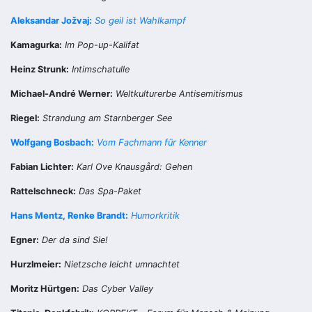
Aleksandar Jožvaj:
So geil ist Wahlkampf
Kamagurka:
Im Pop-up-Kalifat
Heinz Strunk:
Intimschatulle
Michael-André Werner:
Weltkulturerbe Antisemitismus
Riegel:
Strandung am Starnberger See
Wolfgang Bosbach:
Vom Fachmann für Kenner
Fabian Lichter:
Karl Ove Knausgård: Gehen
Rattelschneck:
Das Spa-Paket
Hans Mentz, Renke Brandt:
Humorkritik
Egner:
Der da sind Sie!
Hurzlmeier:
Nietzsche leicht umnachtet
Moritz Hürtgen:
Das Cyber Valley