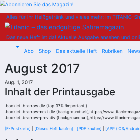
Zum
Alles für Ihr Heißgetränk und vieles mehr: im TITANIC-S
Inhalt
springen
Das neue Heft ist da!
Aktuelle Ausgabe ansehen und onli
Abo
Shop
Das aktuelle Heft
Rubriken
News
August 2017
Aug. 1, 2017
Inhalt der Printausgabe
.booklet .b-arrow div {top:37% !important;}
.booklet .b-arrow-next div {background:url(„https://www.titanic-maga
.booklet .b-arrow-prev div {background:url(„https://www.titanic-maga
[E-Postkarte]
|
[Dieses Heft kaufen]
|
[PDF kaufen]
|
[APP (iOS/Android