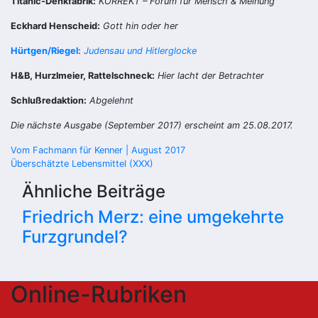
Titanic-Denkfabrik:
KORREKT – Forum für Mensch & Meinung
Eckhard Henscheid:
Gott hin oder her
Hürtgen/Riegel:
Judensau und Hitlerglocke
H&B, Hurzlmeier, Rattelschneck:
Hier lacht der Betrachter
Schlußredaktion:
Abgelehnt
Die nächste Ausgabe (September 2017) erscheint am 25.08.2017.
Beitragsnavigation
Vom Fachmann für Kenner | August 2017
Überschätzte Lebensmittel (XXX)
Ähnliche Beiträge
Friedrich Merz: eine umgekehrte
Furzgrundel?
Online-Rubriken