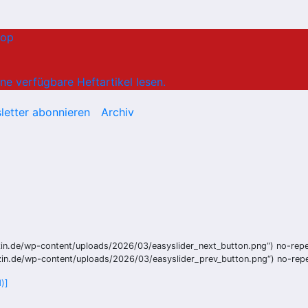
hop
ne verfügbare Heftartikel lesen.
letter abonnieren
Archiv
zin.de/wp-content/uploads/2026/03/easyslider_next_button.png“) no-repea
zin.de/wp-content/uploads/2026/03/easyslider_prev_button.png“) no-repea
)]