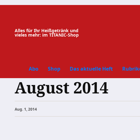
Zum
Inhalt
springen
Alles für Ihr Heißgetränk und
vieles mehr: im TITANIC-Shop
Abo
Shop
Das aktuelle Heft
Rubrik
August 2014
Aug. 1, 2014