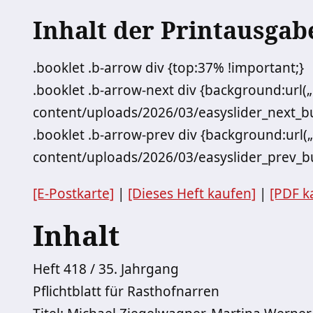
Inhalt der Printausgab
.booklet .b-arrow div {top:37% !important;}
.booklet .b-arrow-next div {background:url(
content/uploads/2026/03/easyslider_next_but
.booklet .b-arrow-prev div {background:url(
content/uploads/2026/03/easyslider_prev_bu
[E-Postkarte]
|
[Dieses Heft kaufen]
|
[PDF k
Inhalt
Heft 418 / 35. Jahrgang
Pflichtblatt für Rasthofnarren