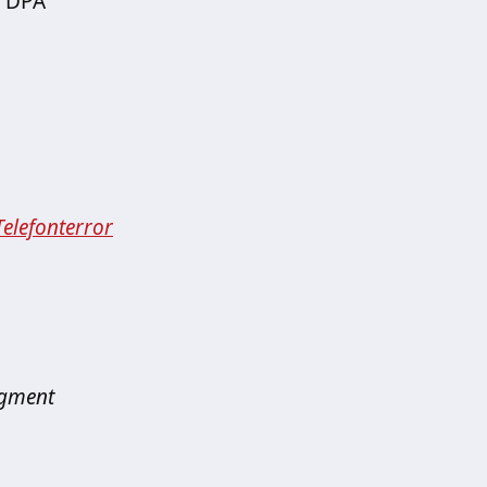
, DPA
Telefonterror
egment