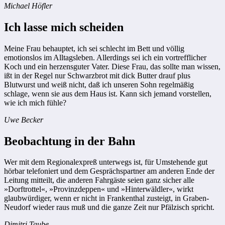
Michael Höfler
Ich lasse mich scheiden
Meine Frau behauptet, ich sei schlecht im Bett und völlig
emotionslos im Alltagsleben. Allerdings sei ich ein vortrefflicher
Koch und ein herzensguter Vater. Diese Frau, das sollte man wissen,
ißt in der Regel nur Schwarzbrot mit dick Butter drauf plus
Blutwurst und weiß nicht, daß ich unseren Sohn regelmäßig
schlage, wenn sie aus dem Haus ist. Kann sich jemand vorstellen,
wie ich mich fühle?
Uwe Becker
Beobachtung in der Bahn
Wer mit dem Regionalexpreß unterwegs ist, für Umstehende gut
hörbar telefoniert und dem Gesprächspartner am anderen Ende der
Leitung mitteilt, die anderen Fahrgäste seien ganz sicher alle
»Dorftrottel«, »Provinzdeppen« und »Hinterwäldler«, wirkt
glaubwürdiger, wenn er nicht in Frankenthal zusteigt, in Graben-
Neudorf wieder raus muß und die ganze Zeit nur Pfälzisch spricht.
Dimitri Taube