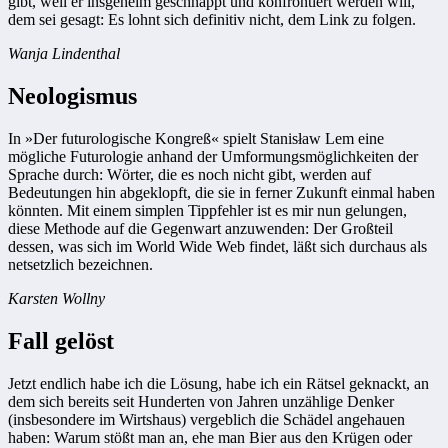
gibt, weil er insgeheim geschnappt und konfrontiert werden will,
dem sei gesagt: Es lohnt sich definitiv nicht, dem Link zu folgen.
Wanja Lindenthal
Neologismus
In »Der futurologische Kongreß« spielt Stanisław Lem eine
mögliche Futurologie anhand der Umformungsmöglichkeiten der
Sprache durch: Wörter, die es noch nicht gibt, werden auf
Bedeutungen hin abgeklopft, die sie in ferner Zukunft einmal haben
könnten. Mit einem simplen Tippfehler ist es mir nun gelungen,
diese Methode auf die Gegenwart anzuwenden: Der Großteil
dessen, was sich im World Wide Web findet, läßt sich durchaus als
netsetzlich bezeichnen.
Karsten Wollny
Fall gelöst
Jetzt endlich habe ich die Lösung, habe ich ein Rätsel geknackt, an
dem sich bereits seit Hunderten von Jahren unzählige Denker
(insbesondere im Wirtshaus) vergeblich die Schädel angehauen
haben: Warum stößt man an, ehe man Bier aus den Krügen oder