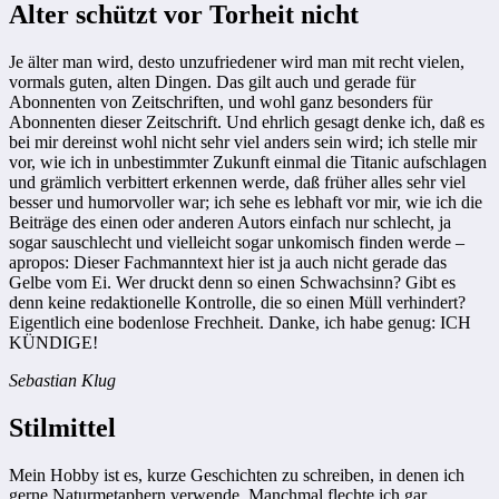
Alter schützt vor Torheit nicht
Je älter man wird, desto unzufriedener wird man mit recht vielen,
vormals guten, alten Dingen. Das gilt auch und gerade für
Abonnenten von Zeitschriften, und wohl ganz besonders für
Abonnenten dieser Zeitschrift. Und ehrlich gesagt denke ich, daß es
bei mir dereinst wohl nicht sehr viel anders sein wird; ich stelle mir
vor, wie ich in unbestimmter Zukunft einmal die Titanic aufschlagen
und grämlich verbittert erkennen werde, daß früher alles sehr viel
besser und humorvoller war; ich sehe es lebhaft vor mir, wie ich die
Beiträge des einen oder anderen Autors einfach nur schlecht, ja
sogar sauschlecht und vielleicht sogar unkomisch finden werde –
apropos: Dieser Fachmanntext hier ist ja auch nicht gerade das
Gelbe vom Ei. Wer druckt denn so einen Schwachsinn? Gibt es
denn keine redaktionelle Kontrolle, die so einen Müll verhindert?
Eigentlich eine bodenlose Frechheit. Danke, ich habe genug: ICH
KÜNDIGE!
Sebastian Klug
Stilmittel
Mein Hobby ist es, kurze Geschichten zu schreiben, in denen ich
gerne Naturmetaphern verwende. Manchmal flechte ich gar