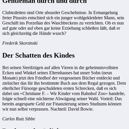
Gentleman durch und durch
Clubtoiletten sind Orte absurder Geschehnisse. In Ermangelung
freier Pissoirs entschied sich ein junger wohlgekleideter Mann, sein
Geschäft ins Porzellan des Waschbeckens zu verrichten. Ob es nun
auf gute oder auf eben gar keine Erziehung schließen läßt, daß er
sich gleichzeitig die Hände wusch?
Frederik Skorzinski
Der Schatten des Kindes
Bei seinen Streifzügen auf allen Vieren in die geheimnisvollsten
Ecken und Winkel seines Elternhauses hat unser Sohn (neun
Monate) jetzt den Friedhof der vergessenen Bücher entdeckt und
zielsicher das für ihn bestimmte Buch aus dem Regal gezogen. Dem
elterlicher Fürsorge geschuldeten ersten Schrecken, daß es sich
dabei um »Christiane F. – Wir Kinder vom Bahnhof Zoo« handelte,
folgte schnell eine nüchterne Abwägung seiner Wahl. Vorteil: Das
bereits angesparte Geld zur Finanzierung seines Studiums können
wir nun selbst verprassen. Nachteil: David Bowie.
Carlos Ruiz Sibbe