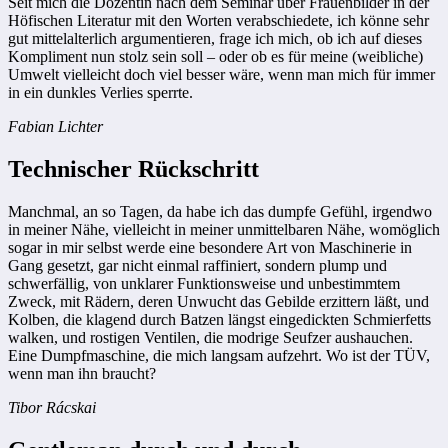
Seit mich die Dozentin nach dem Seminar über Frauenbilder in der
Höfischen Literatur mit den Worten verabschiedete, ich könne sehr
gut mittelalterlich argumentieren, frage ich mich, ob ich auf dieses
Kompliment nun stolz sein soll – oder ob es für meine (weibliche)
Umwelt vielleicht doch viel besser wäre, wenn man mich für immer
in ein dunkles Verlies sperrte.
Fabian Lichter
Technischer Rückschritt
Manchmal, an so Tagen, da habe ich das dumpfe Gefühl, irgendwo
in meiner Nähe, vielleicht in meiner unmittelbaren Nähe, womöglich
sogar in mir selbst werde eine besondere Art von Maschinerie in
Gang gesetzt, gar nicht einmal raffiniert, sondern plump und
schwerfällig, von unklarer Funktionsweise und unbestimmtem
Zweck, mit Rädern, deren Unwucht das Gebilde erzittern läßt, und
Kolben, die klagend durch Batzen längst eingedickten Schmierfetts
walken, und rostigen Ventilen, die modrige Seufzer aushauchen.
Eine Dumpfmaschine, die mich langsam aufzehrt. Wo ist der TÜV,
wenn man ihn braucht?
Tibor Rácskai