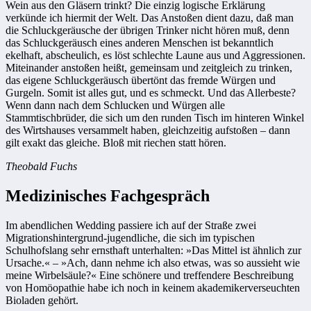
Wein aus den Gläsern trinkt? Die einzig logische Erklärung
verkünde ich hiermit der Welt. Das Anstoßen dient dazu, daß man
die Schluckgeräusche der übrigen Trinker nicht hören muß, denn
das Schluckgeräusch eines anderen Menschen ist bekanntlich
ekelhaft, abscheulich, es löst schlechte Laune aus und Aggressionen.
Miteinander anstoßen heißt, gemeinsam und zeitgleich zu trinken,
das eigene Schluckgeräusch übertönt das fremde Würgen und
Gurgeln. Somit ist alles gut, und es schmeckt. Und das Allerbeste?
Wenn dann nach dem Schlucken und Würgen alle
Stammtischbrüder, die sich um den runden Tisch im hinteren Winkel
des Wirtshauses versammelt haben, gleichzeitig aufstoßen – dann
gilt exakt das gleiche. Bloß mit riechen statt hören.
Theobald Fuchs
Medizinisches Fachgespräch
Im abendlichen Wedding passiere ich auf der Straße zwei
Migrationshintergrund-jugendliche, die sich im typischen
Schulhofslang sehr ernsthaft unterhalten: »Das Mittel ist ähnlich zur
Ursache.« – »Ach, dann nehme ich also etwas, was so aussieht wie
meine Wirbelsäule?« Eine schönere und treffendere Beschreibung
von Homöopathie habe ich noch in keinem akademikerverseuchten
Bioladen gehört.