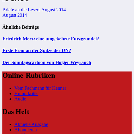
Beitragsnavigation
Briefe an die Leser | August 2014
August 2014
Ähnliche Beiträge
Friedrich Merz: eine umgekehrte Furzgrundel?
Erste Frau an der Spitze der UN?
Der Sonntagscartoon von Holger Weyrauch
Online-Rubriken
Vom Fachmann für Kenner
Humorkritik
Audio
Das Heft
Aktuelle Ausgabe
Abonnieren