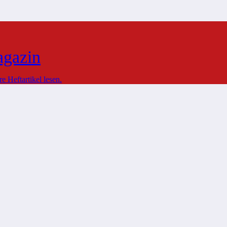
agazin
 Heftartikel lesen.