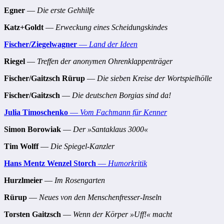
Egner
—
Die erste Gehhilfe
Katz+Goldt
—
Erweckung eines Scheidungskindes
Fischer/Ziegelwagner
—
Land der Ideen
Riegel
—
Treffen der anonymen Ohrenklappenträger
Fischer/Gaitzsch Rürup
—
Die sieben Kreise der Wortspielhölle
Fischer/Gaitzsch
—
Die deutschen Borgias sind da!
Julia Timoschenko
—
Vom Fachmann für Kenner
Simon Borowiak
—
Der »Santaklaus 3000«
Tim Wolff
—
Die Spiegel-Kanzler
Hans Mentz Wenzel Storch
—
Humorkritik
Hurzlmeier
—
Im Rosengarten
Rürup
—
Neues von den Menschenfresser-Inseln
Torsten Gaitzsch
—
Wenn der Körper »Uff!« macht