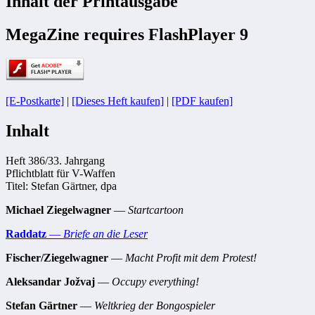
Inhalt der Printausgabe
MegaZine requires FlashPlayer 9
[E-Postkarte]
|
[Dieses Heft kaufen]
|
[PDF kaufen]
Inhalt
Heft 386/33. Jahrgang
Pflichtblatt für V-Waffen
Titel: Stefan Gärtner, dpa
Michael Ziegelwagner
—
Startcartoon
Raddatz
—
Briefe an die
Leser
Fischer/Ziegelwagner
—
Macht Profit mit dem Protest!
Aleksandar Jožvaj
—
Occupy everything!
Stefan Gärtner
—
Weltkrieg der Bongospieler