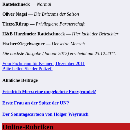
Rattelschneck
—
Normal
Oliver Nagel
—
Die Britcoms der Saison
Tietze/Rürup
—
Privilegierte Partnerschaft
H&B Hurzlmeier Rattelschneck
—
Hier lacht der Betrachter
Fischer/Ziegelwagner
—
Der letzte Mensch
Die nächste Ausgabe (Januar 2012) erscheint am 23.12.2011.
Beitragsnavigation
Vom Fachmann für Kenner | Dezember 2011
Bitte helfen Sie der Polizei!
Ähnliche Beiträge
Friedrich Merz: eine umgekehrte Furzgrundel?
Erste Frau an der Spitze der UN?
Der Sonntagscartoon von Holger Weyrauch
Online-Rubriken