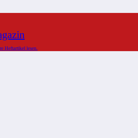
agazin
 Heftartikel lesen.