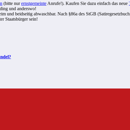
en
(bitte nur
ernstgemeinte
Anrufe!). Kaufen Sie dazu einfach das neue
Erding und anderswo!
heim und beidseitig abwaschbar. Nach §86a des StGB (Satiregesetzbuch) 
ter Staatsbürger sein!
undel?