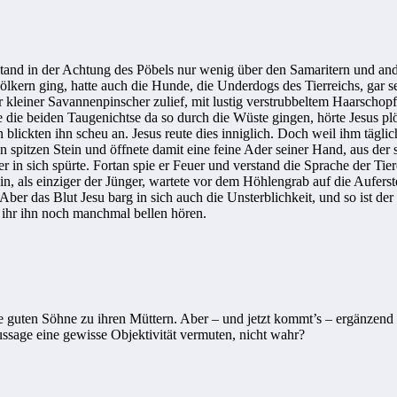
stand in der Achtung des Pöbels nur wenig über den Samaritern und an
kern ging, hatte auch die Hunde, die Underdogs des Tierreichs, gar s
er kleiner Savannenpinscher zulief, mit lustig verstrubbeltem Haarsch
 die beiden Taugenichtse da so durch die Wüste gingen, hörte Jesus plötz
ickten ihn scheu an. Jesus reute dies inniglich. Doch weil ihm täglich 
 spitzen Stein und öffnete damit eine feine Ader seiner Hand, aus der 
r in sich spürte. Fortan spie er Feuer und verstand die Sprache der Ti
lein, als einziger der Jünger, wartete vor dem Höhlengrab auf die Aufe
Aber das Blut Jesu barg in sich auch die Unsterblichkeit, und so ist der
 ihr ihn noch manchmal bellen hören.
le guten Söhne zu ihren Müttern. Aber – und jetzt kommt’s – ergänzend
ussage eine gewisse Objektivität vermuten, nicht wahr?