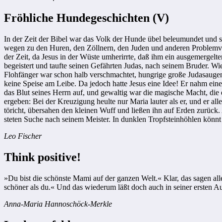
Fröhliche Hundegeschichten (V)
In der Zeit der Bibel war das Volk der Hunde übel beleumundet und 
wegen zu den Huren, den Zöllnern, den Juden und anderen Problemvöl
der Zeit, da Jesus in der Wüste umherirrte, daß ihm ein ausgemergelt
begeistert und taufte seinen Gefährten Judas, nach seinem Bruder. Wie
Flohfänger war schon halb verschmachtet, hungrige große Judasaugen bl
keine Speise am Leibe. Da jedoch hatte Jesus eine Idee! Er nahm einen
das Blut seines Herrn auf, und gewaltig war die magische Macht, die e
ergeben: Bei der Kreuzigung heulte nur Maria lauter als er, und er al
töricht, übersahen den kleinen Wuff und ließen ihn auf Erden zurück. 
steten Suche nach seinem Meister. In dunklen Tropfsteinhöhlen könnt
Leo Fischer
Think positive!
»Du bist die schönste Mami auf der ganzen Welt.« Klar, das sagen al
schöner als du.« Und das wiederum läßt doch auch in seiner ersten A
Anna-Maria Hannoschöck-Merkle