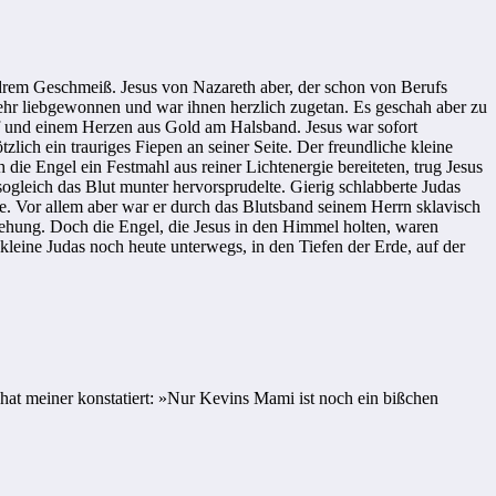
drem Geschmeiß. Jesus von Nazareth aber, der schon von Berufs
ehr liebgewonnen und war ihnen herzlich zugetan. Es geschah aber zu
opf und einem Herzen aus Gold am Halsband. Jesus war sofort
lich ein trauriges Fiepen an seiner Seite. Der freundliche kleine
die Engel ein Festmahl aus reiner Lichtenergie bereiteten, trug Jesus
sogleich das Blut munter hervorsprudelte. Gierig schlabberte Judas
ere. Vor allem aber war er durch das Blutsband seinem Herrn sklavisch
rstehung. Doch die Engel, die Jesus in den Himmel holten, waren
 kleine Judas noch heute unterwegs, in den Tiefen der Erde, auf der
 hat meiner konstatiert: »Nur Kevins Mami ist noch ein bißchen