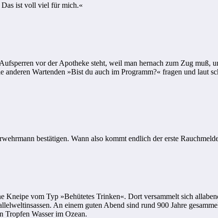
as ist voll viel für mich.«
fsperren vor der Apotheke steht, weil man hernach zum Zug muß, und
die anderen Wartenden »Bist du auch im Programm?« fragen und laut sc
erwehrmann bestätigen. Wann also kommt endlich der erste Rauchmeld
ne Kneipe vom Typ »Behütetes Trinken«. Dort versammelt sich allaben
Parallelweltinsassen. An einem guten Abend sind rund 900 Jahre gesam
 ein Tropfen Wasser im Ozean.