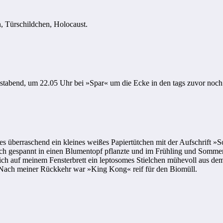
, Türschildchen, Holocaust.
bstabend, um 22.05 Uhr bei »Spar« um die Ecke in den tags zuvor noch
hres überraschend ein kleines weißes Papiertütchen mit der Aufschrift
 gespannt in einen Blumentopf pflanzte und im Frühling und Sommer 
ich auf meinem Fensterbrett ein leptosomes Stielchen mühevoll aus de
. Nach meiner Rückkehr war »King Kong« reif für den Biomüll.