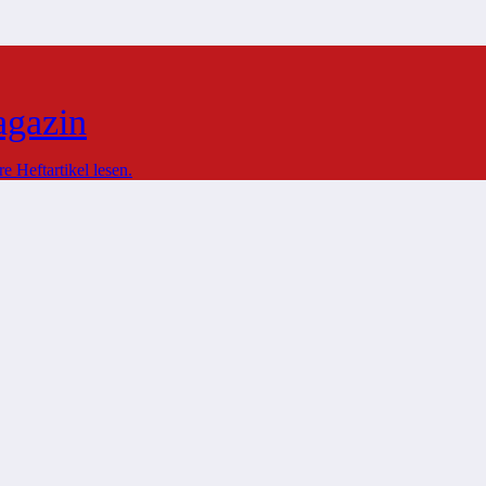
agazin
 Heftartikel lesen.