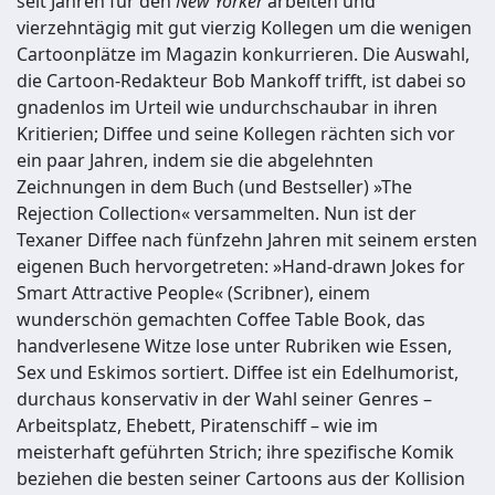
seit Jahren für den
New Yorker
arbeiten und
vierzehntägig mit gut vierzig Kollegen um die wenigen
Cartoonplätze im Magazin konkurrieren. Die Auswahl,
die Cartoon-Redakteur Bob Mankoff trifft, ist dabei so
gnadenlos im Urteil wie undurchschaubar in ihren
Kritierien; Diffee und seine Kollegen rächten sich vor
ein paar Jahren, indem sie die abgelehnten
Zeichnungen in dem Buch (und Bestseller) »The
Rejection Collection« versammelten. Nun ist der
Texaner Diffee nach fünfzehn Jahren mit seinem ersten
eigenen Buch hervorgetreten: »Hand-drawn Jokes for
Smart Attractive People« (Scribner), einem
wunderschön gemachten Coffee Table Book, das
handverlesene Witze lose unter Rubriken wie Essen,
Sex und Eskimos sortiert. Diffee ist ein Edelhumorist,
durchaus konservativ in der Wahl seiner Genres –
Arbeitsplatz, Ehebett, Piratenschiff – wie im
meisterhaft geführten Strich; ihre spezifische Komik
beziehen die besten seiner Cartoons aus der Kollision