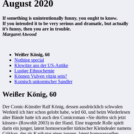
August 2020
If something is unintentionally funny, you ought to know.
If you intended it to be very serious and dramatic, but actually
it’s funny, then you are in trouble.
Margaret Atwood
Weißer König, 60
Nothing special
Klowitze aus der US-Antike
Lustige Ethnochemie
Können Vulven vitzig sein?
Komisch unkomischer Sandler
Weißer König, 60
Der Comic-Künstler Ralf König, dessen ausdrücklich schwulen
Werkteil ich hier schon gelobt habe, wird 60, und beim Wiederlesen
alter Bände hatte ich auch den Comicroman »Sie dürfen sich jetzt
küssen« (Rowohlt 2003) in der Hand. Eine tragende Rolle spielt
darin ein junger, latent homosexueller türkischer Kleindealer namens
Gökhan, der als Karikatur eines jungen, latent homosexuellen,