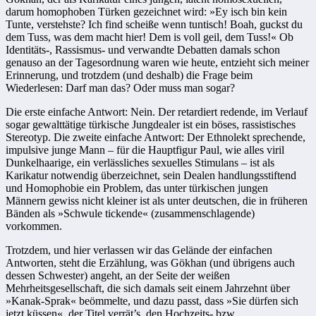
darum homophoben Türken gezeichnet wird: »Ey isch bin kein
Tunte, verstehste? Ich find scheiße wenn tuntisch! Boah, guckst du
dem Tuss, was dem macht hier! Dem is voll geil, dem Tuss!« Ob
Identitäts-, Rassismus- und verwandte Debatten damals schon
genauso an der Tagesordnung waren wie heute, entzieht sich meiner
Erinnerung, und trotzdem (und deshalb) die Frage beim
Wiederlesen: Darf man das? Oder muss man sogar?
Die erste einfache Antwort: Nein. Der retardiert redende, im Verlauf
sogar gewalttätige türkische Jungdealer ist ein böses, rassistisches
Stereotyp. Die zweite einfache Antwort: Der Ethnolekt sprechende,
impulsive junge Mann – für die Hauptfigur Paul, wie alles viril
Dunkelhaarige, ein verlässliches sexuelles Stimulans – ist als
Karikatur notwendig überzeichnet, sein Dealen handlungsstiftend
und Homophobie ein Problem, das unter türkischen jungen
Männern gewiss nicht kleiner ist als unter deutschen, die in früheren
Bänden als »Schwule tickende« (zusammenschlagende)
vorkommen.
Trotzdem, und hier verlassen wir das Gelände der einfachen
Antworten, steht die Erzählung, was Gökhan (und übrigens auch
dessen Schwester) angeht, an der Seite der weißen
Mehrheitsgesellschaft, die sich damals seit einem Jahrzehnt über
»Kanak-Sprak« beömmelte, und dazu passt, dass »Sie dürfen sich
jetzt küssen«, der Titel verrät’s, den Hochzeits- bzw.