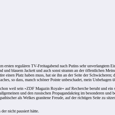
m ersten regulären TV-Freitagabend nach Putins sehr unverlangtem Ein
und blauem Jackett und auch sonst stramm an der öffentlichen Meinung
tire einen Platz haben muss, hat sie ihn an der Seite der Schwächeren; di
aches, so dass, manch schöner Pointe unbeschadet, mein Unbehagen übe
hon weil sein »ZDF Magazin Royale« auf Recherche beruht und ein sma
 allgemeinen und den russischen Propagandakrieg im besonderen und bes
athischer als Welkes granitene Freude, auf der richtigen Seite zu sitzen
der nicht pausiert hätte.