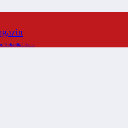
agazin
 Heftartikel lesen.