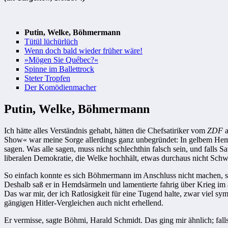
Putin, Welke, Böhmermann
Tütül lüchürlüch
Wenn doch bald wieder früher wäre!
»Mögen Sie Québec?«
Spinne im Ballettrock
Steter Tropfen
Der Komödienmacher
Putin, Welke, Böhmermann
Ich hätte alles Verständnis gehabt, hätten die Chefsatiriker vom
ZDF
a
Show« war meine Sorge allerdings ganz unbegründet: In gelbem Hemd 
sagen. Was alle sagen, muss nicht schlechthin falsch sein, und falls Sa
liberalen Demokratie, die Welke hochhält, etwas durchaus nicht Schw
So einfach konnte es sich Böhmermann im Anschluss nicht machen, sc
Deshalb saß er in Hemdsärmeln und lamentierte fahrig über Krieg im
Das war mir, der ich Ratlosigkeit für eine Tugend halte, zwar viel symp
gängigen Hitler-Vergleichen auch nicht erhellend.
Er vermisse, sagte Böhmi, Harald Schmidt. Das ging mir ähnlich; falls 