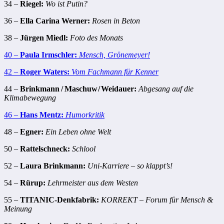
34 –
Riegel:
Wo ist Putin?
36 –
Ella Carina Werner:
Rosen in Beton
38 –
Jürgen Miedl:
Foto des Monats
40 –
Paula Irmschler:
Mensch, Grönemeyer!
42 –
Roger Waters:
Vom Fachmann für Kenner
44 –
Brinkmann / Maschuw / Weidauer:
Abgesang auf die
Klimabewegung
46 –
Hans Mentz:
Humorkritik
48 –
Egner:
Ein Leben ohne Welt
50 –
Rattelschneck:
Schlool
52 –
Laura Brinkmann:
Uni-Karriere – so klappt’s!
54 –
Rürup:
Lehrmeister aus dem Westen
55 –
TITANIC-Denkfabrik:
KORREKT – Forum für Mensch &
Meinung