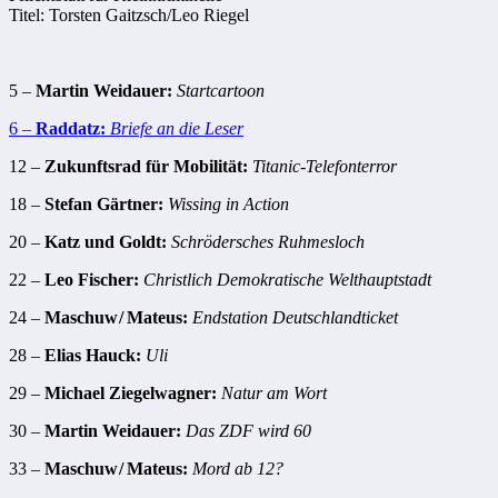
Titel: Torsten Gaitzsch/Leo Riegel
5 –
Martin Weidauer:
Startcartoon
6 –
Raddatz:
Briefe an die Leser
12 –
Zukunftsrad für Mobilität:
Titanic-Telefonterror
18 –
Stefan Gärtner:
Wissing in Action
20 –
Katz und Goldt:
Schrödersches Ruhmesloch
22 –
Leo Fischer:
Christlich Demokratische Welthauptstadt
24 –
Maschuw / Mateus:
Endstation Deutschlandticket
28 –
Elias Hauck:
Uli
29 –
Michael Ziegelwagner:
Natur am Wort
30 –
Martin Weidauer:
Das ZDF wird 60
33 –
Maschuw / Mateus:
Mord ab 12?