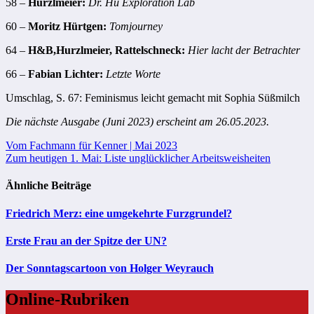
58 –
Hurzlmeier:
Dr. Hu Exploration Lab
60 –
Moritz Hürtgen:
Tomjourney
64 –
H&B,Hurzlmeier, Rattelschneck:
Hier lacht der Betrachter
66 –
Fabian Lichter:
Letzte Worte
Umschlag, S. 67: Feminismus leicht gemacht mit Sophia Süßmilch
Die nächste Ausgabe (Juni 2023) erscheint am 26.05.2023.
Beitragsnavigation
Vom Fachmann für Kenner | Mai 2023
Zum heutigen 1. Mai: Liste unglücklicher Arbeitsweisheiten
Ähnliche Beiträge
Friedrich Merz: eine umgekehrte Furzgrundel?
Erste Frau an der Spitze der UN?
Der Sonntagscartoon von Holger Weyrauch
Online-Rubriken