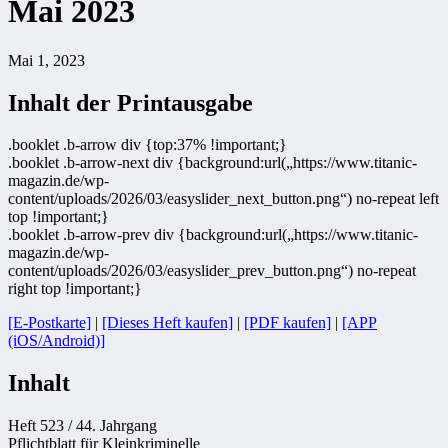
Mai 2023
Mai 1, 2023
Inhalt der Printausgabe
.booklet .b-arrow div {top:37% !important;}
.booklet .b-arrow-next div {background:url(„https://www.titanic-
magazin.de/wp-
content/uploads/2026/03/easyslider_next_button.png“) no-repeat left
top !important;}
.booklet .b-arrow-prev div {background:url(„https://www.titanic-
magazin.de/wp-
content/uploads/2026/03/easyslider_prev_button.png“) no-repeat
right top !important;}
[E-Postkarte]
|
[Dieses Heft kaufen]
|
[PDF kaufen]
|
[APP
(iOS/Android)]
Inhalt
Heft 523 / 44. Jahrgang
Pflichtblatt für Kleinkriminelle