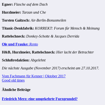
Egner:
Flasche auf dem Dach
Hurzlmeier:
Tarzan und Che
Torsten Gaitzsch:
Air-Berlin-Bonusmeilen
Titanic-Denkfabrik:
KORREKT: Forum für Mensch & Meinung
Rattelschneck:
Donkey-Schotte & Jacques Derrida
Ole und Frauke:
Rento
H&B, Hurzlmeier, Rattelschneck:
Hier lacht der Betrachter
Schlußredaktion:
Abgelehnt
Die nächste Ausgabe (November 2017) erscheint am 27.10.2017.
Beitragsnavigation
Vom Fachmann für Kenner | Oktober 2017
Good old times
Ähnliche Beiträge
Friedrich Merz: eine umgekehrte Furzgrundel?