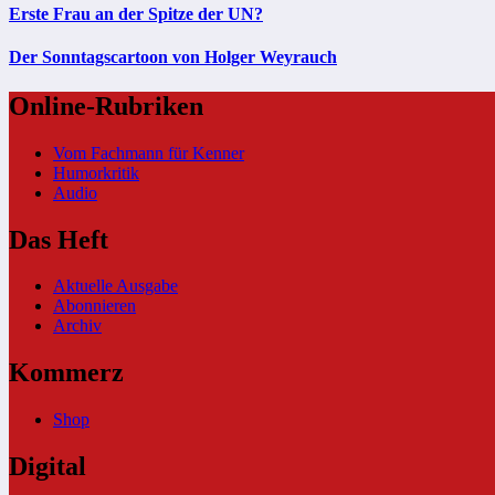
Erste Frau an der Spitze der UN?
Der Sonntagscartoon von Holger Weyrauch
Online-Rubriken
Vom Fachmann für Kenner
Humorkritik
Audio
Das Heft
Aktuelle Ausgabe
Abonnieren
Archiv
Kommerz
Shop
Digital