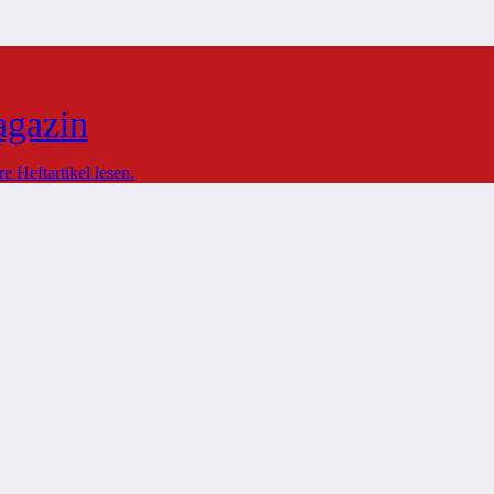
agazin
 Heftartikel lesen.