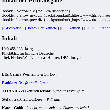
Inhalt der Printausgabe
.booklet .b-arrow div {top:37% !important;}
.booklet .b-arrow-next div {background:url(„https://www.titanic-maga
.booklet .b-arrow-prev div {background:url(„https://www.titanic-mag
[E-Postkarte]
|
[Dieses Heft kaufen]
|
[PDF kaufen]
|
[APP (iOS/Andr
Inhalt
Heft 456 / 38. Jahrgang
Pflichtblatt für häßliche Deutsche
Titel: Fischer/Wolff, Thomas Hintner, DPA, Imago
Ella Carina Werner:
Startcartoon
Raddatz:
Briefe an die Leser
TITANIC-Verkehrsdezernat:
Autofreies Frankfurt
Stefan Gärtner:
Lostouren, Wilhelm!
Katz + Goldt:
Obacht, wenn spät eine Dame erscheint!