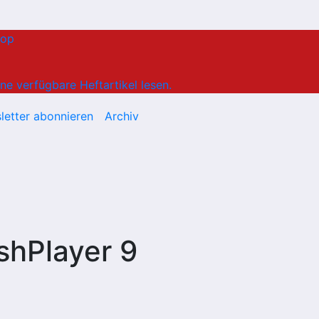
hop
ne verfügbare Heftartikel lesen.
letter abonnieren
Archiv
shPlayer 9