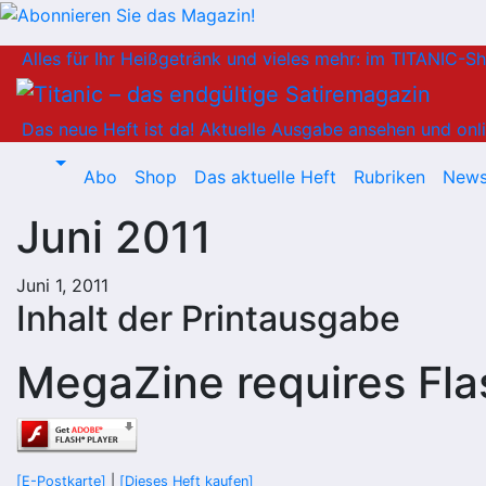
Zum
Alles für Ihr Heißgetränk und vieles mehr: im TITANIC-S
Inhalt
springen
Das neue Heft ist da!
Aktuelle Ausgabe ansehen und onli
Abo
Shop
Das aktuelle Heft
Rubriken
News
Juni 2011
Juni 1, 2011
Inhalt der Printausgabe
MegaZine requires Fla
[E-Postkarte]
|
[Dieses Heft kaufen]