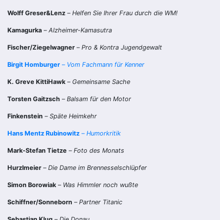
Wolff Greser&Lenz
–
Helfen Sie Ihrer Frau durch die WM!
Kamagurka
–
Alzheimer-Kamasutra
Fischer/Ziegelwagner
–
Pro & Kontra Jugendgewalt
Birgit Homburger
–
Vom Fachmann für Kenner
K. Greve KittiHawk
–
Gemeinsame Sache
Torsten Gaitzsch
–
Balsam für den Motor
Finkenstein
–
Späte Heimkehr
Hans Mentz Rubinowitz
–
Humorkritik
Mark-Stefan Tietze
–
Foto des Monats
Hurzlmeier
–
Die Dame im Brennesselschlüpfer
Simon Borowiak
–
Was Himmler noch wußte
Schiffner/Sonneborn
–
Partner Titanic
Sebastian Klug
–
Die Donau