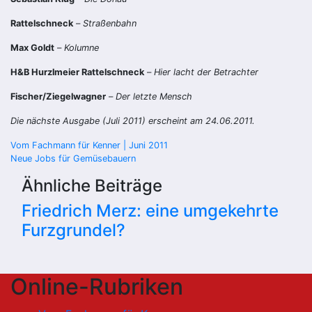
Rattelschneck
–
Straßenbahn
Max Goldt
–
Kolumne
H&B Hurzlmeier Rattelschneck
–
Hier lacht der Betrachter
Fischer/Ziegelwagner
–
Der letzte Mensch
Die nächste Ausgabe (Juli 2011) erscheint am 24.06.2011.
Beitragsnavigation
Vom Fachmann für Kenner | Juni 2011
Neue Jobs für Gemüsebauern
Ähnliche Beiträge
Friedrich Merz: eine umgekehrte
Furzgrundel?
Online-Rubriken