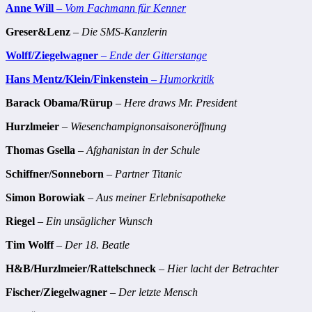
Anne Will
–
Vom Fachmann für Kenner
Greser&Lenz
–
Die SMS-Kanzlerin
Wolff/Ziegelwagner
–
Ende der Gitterstange
Hans Mentz/Klein/Finkenstein
–
Humorkritik
Barack Obama/Rürup
–
Here draws Mr. President
Hurzlmeier
–
Wiesenchampignonsaisoneröffnung
Thomas Gsella
–
Afghanistan in der Schule
Schiffner/Sonneborn
–
Partner Titanic
Simon Borowiak
–
Aus meiner Erlebnisapotheke
Riegel
–
Ein unsäglicher Wunsch
Tim Wolff
–
Der 18. Beatle
H&B/Hurzlmeier/Rattelschneck
–
Hier lacht der Betrachter
Fischer/Ziegelwagner
–
Der letzte Mensch