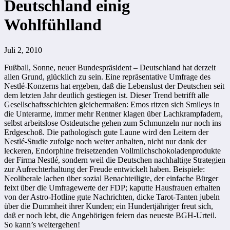
Deutschland einig
Wohlfühlland
Juli 2, 2010
Fußball, Sonne, neuer Bundespräsident – Deutschland hat derzeit
allen Grund, glücklich zu sein. Eine repräsentative Umfrage des
Nestlé-Konzerns hat ergeben, daß die Lebenslust der Deutschen seit
dem letzten Jahr deutlich gestiegen ist. Dieser Trend betrifft alle
Gesellschaftsschichten gleichermaßen: Emos ritzen sich Smileys in
die Unterarme, immer mehr Rentner klagen über Lachkrampfadern,
selbst arbeitslose Ostdeutsche gehen zum Schmunzeln nur noch ins
Erdgeschoß. Die pathologisch gute Laune wird den Leitern der
Nestlé-Studie zufolge noch weiter anhalten, nicht nur dank der
leckeren, Endorphine freisetzenden Vollmilchschokoladenprodukte
der Firma Nestlé, sondern weil die Deutschen nachhaltige Strategien
zur Aufrechterhaltung der Freude entwickelt haben. Beispiele:
Neoliberale lachen über sozial Benachteiligte, der einfache Bürger
feixt über die Umfragewerte der FDP; kaputte Hausfrauen erhalten
von der Astro-Hotline gute Nachrichten, dicke Tarot-Tanten jubeln
über die Dummheit ihrer Kunden; ein Hundertjähriger freut sich,
daß er noch lebt, die Angehörigen feiern das neueste BGH-Urteil.
So kann’s weitergehen!